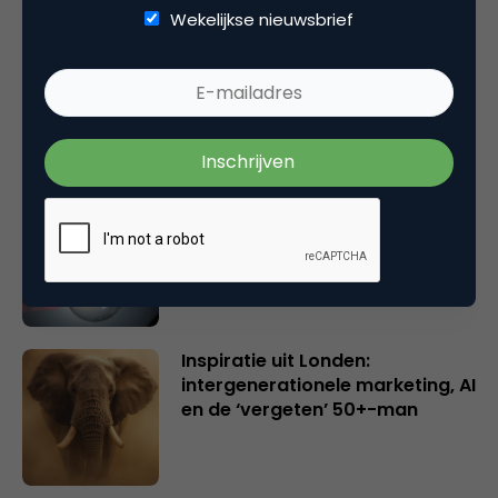
Wekelijkse nieuwsbrief
Rebel with or without a cause?
Wake-upcall voor ontwerpers
en merkeigenaren
Creatieve sector als aanjager
van innovatie en ontsluiter en
verbinder van industrieën
belangrijker en urgenter dan
ooit
Inspiratie uit Londen:
intergenerationele marketing, AI
en de ‘vergeten’ 50+-man