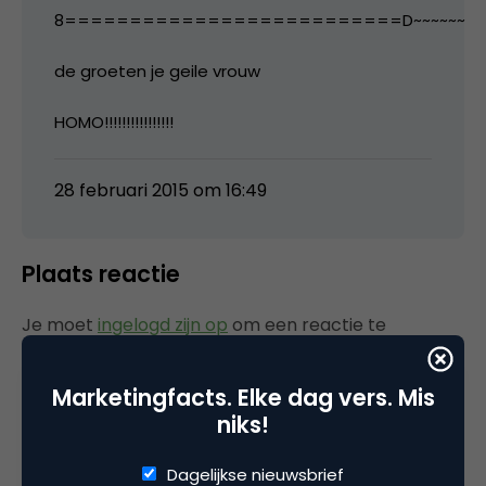
8==========================D~~~~~~
de groeten je geile vrouw
HOMO!!!!!!!!!!!!!!!!
28 februari 2015 om 16:49
Plaats reactie
Je moet
ingelogd zijn op
om een reactie te
plaatsen.
Marketingfacts. Elke dag vers. Mis
niks!
Gerelateerde artikelen
Dagelijkse nieuwsbrief