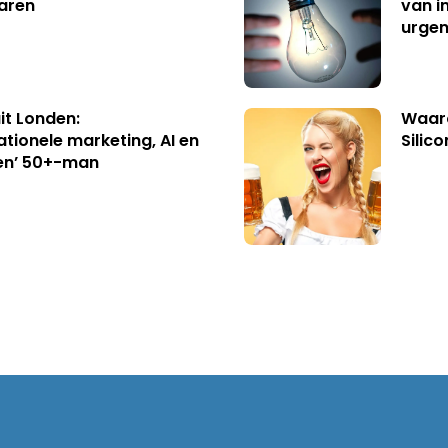
aren
van i
urgen
uit Londen:
Waaro
ationele marketing, AI en
Silico
en’ 50+-man