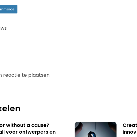
mmerce
uws
 reactie te plaatsen.
kelen
 or without a cause?
Creat
ll voor ontwerpers en
innov