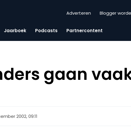
Adverteren
Blogger word
Jaarboek
Podcasts
Partnercontent
nders gaan vaak
e
ember 2002, 09:11