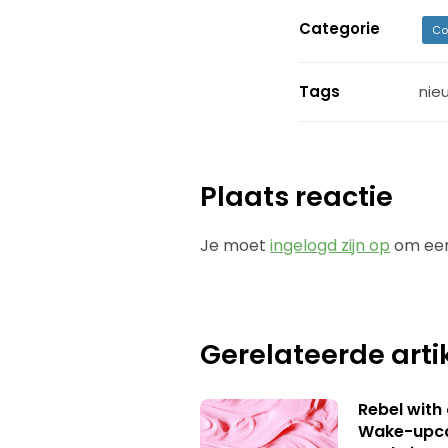
Categorie
Co
Tags
nie
Plaats reactie
Je moet
ingelogd zijn op
om een
Gerelateerde arti
Rebel with
Wake-upca