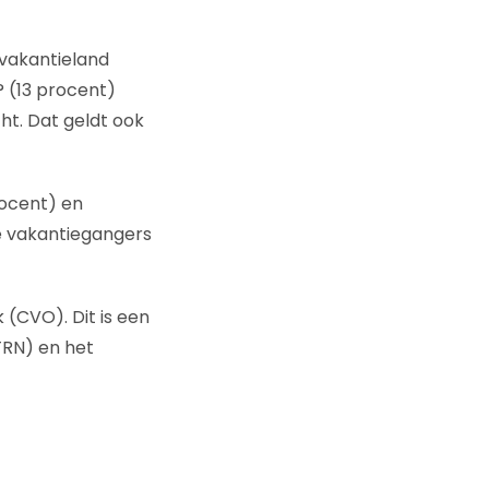
t vakantieland
? (13 procent)
ht. Dat geldt ook
rocent) en
se vakantiegangers
(CVO). Dit is een
TRN) en het