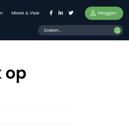
Inloggen
en
Missie & Visie
 op