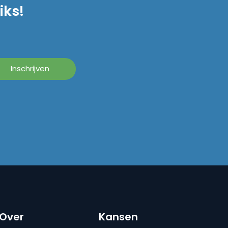
iks!
Over
Kansen