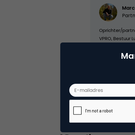
Marc
Partn
Oprichter/partn
VPRO, Bestuur Lu
Mar
Categorie
Co
Tags
ond