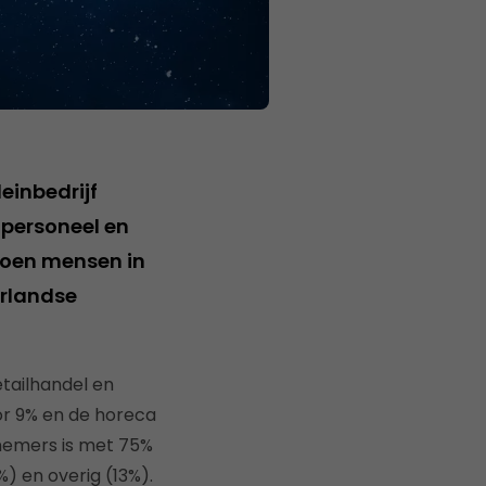
einbedrijf
 personeel en
ljoen mensen in
erlandse
etailhandel en
tor 9% en de horeca
knemers is met 75%
 en overig (13%).