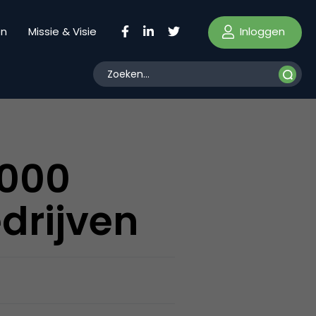
Inloggen
en
Missie & Visie
.000
drijven