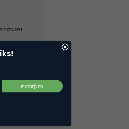
elNext, RvT
iks!