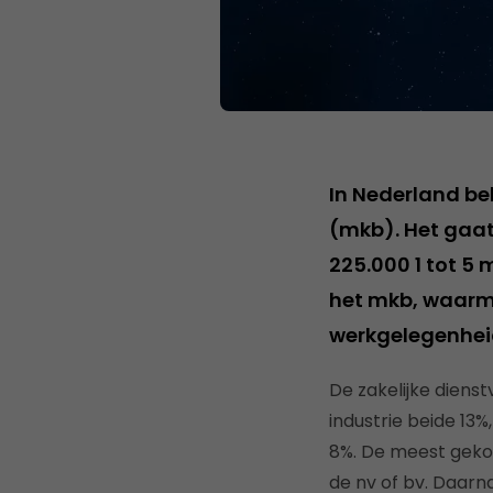
In Nederland be
(mkb). Het gaat
225.000 1 tot 5
het mkb, waarm
werkgelegenhei
De zakelijke diens
industrie beide 13
8%. De meest gekoz
de nv of bv. Daar