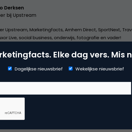
o Derksen
er bij
Upstream
er Upstream, Marketingfacts, Arnhem Direct, SportNext, Trav
xor Live, social business, onderwijs, fotografie en vader!
ketingfacts. Elke dag vers. Mis n
Dagelijkse nieuwsbrief
Wekelijkse nieuwsbrief
mmerce
erzoek