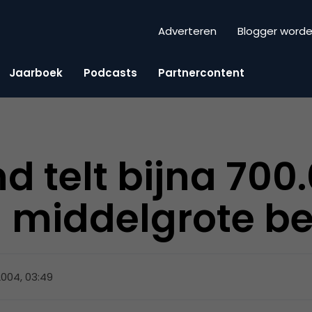
Adverteren
Blogger word
Jaarboek
Podcasts
Partnercontent
d telt bijna 700
n middelgrote be
 2004, 03:49