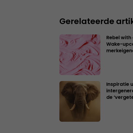
Gerelateerde arti
Rebel with
Wake-upca
merkeigen
Inspiratie 
intergener
de ‘verget