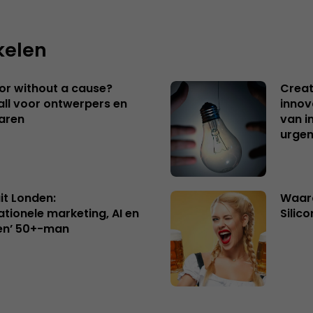
kelen
 or without a cause?
Creat
ll voor ontwerpers en
innov
aren
van i
urgen
uit Londen:
Waaro
ationele marketing, AI en
Silico
en’ 50+-man