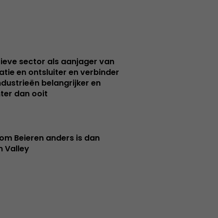
ieve sector als aanjager van
atie en ontsluiter en verbinder
ndustrieën belangrijker en
ter dan ooit
m Beieren anders is dan
n Valley