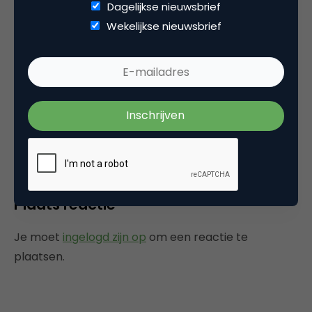
Dagelijkse nieuwsbrief
Wekelijkse nieuwsbrief
Categorie
Media
Tags
mobile marketing
,
sms marketing
Plaats reactie
Je moet
ingelogd zijn op
om een reactie te
plaatsen.