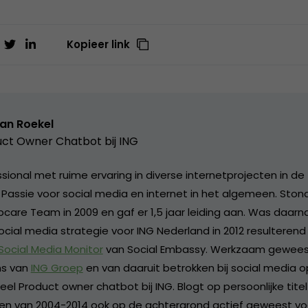
Kopieer link
van Roekel
ct Owner Chatbot bij ING
ional met ruime ervaring in diverse internetprojecten in de 
. Passie voor social media en internet in het algemeen. Sto
care Team in 2009 en gaf er 1,5 jaar leiding aan. Was daarn
ocial media strategie voor ING Nederland in 2012 resulterend
 Social Media Monitor
van Social Embassy. Werkzaam geweest
s van
ING Groep
en van daaruit betrokken bij social media o
l Product owner chatbot bij ING. Blogt op persoonlijke titel 
 en van 2004-2014 ook op de achtergrond actief geweest vo