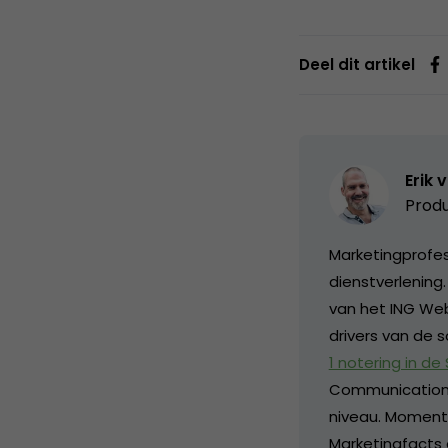
Deel dit artikel
Erik 
Produ
Marketingprofess
dienstverlening
van het ING Web
drivers van de s
1 notering in de
Communication
niveau. Momentee
Marketingfacts