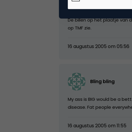
Eric
De billen op het plaatje van
op TMF zie.
16 augustus 2005 om 05:56
Bling bling
My ass is BIG would be a bett
disease. Fat people everywher
16 augustus 2005 om 11:55