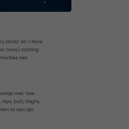
y sticks’ en ‘I have
or Dove) richting
rtenties niet
oontje met ‘See
ips, butt, thighs,
n te zien zijn.