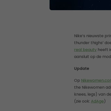
Nike’s nieuwste pri
thunder thighs’ do
real beauty
heeft i
aansluit op de mod
Update
Op
Nikewomen.co
the Nikewomen ads’.
knees, legs) van d
(zie ook:
AdAge
)