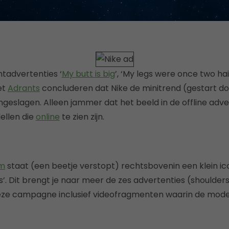
ntadvertenties ‘
My butt is big
’, ‘My legs were once two hair
et
Adrants
concluderen dat Nike de minitrend (gestart do
ngeslagen. Alleen jammer dat het beeld in de offline adve
ellen die
online
te zien zijn.
m
staat (een beetje verstopt) rechtsbovenin een klein ic
 Dit brengt je naar meer de zes advertenties (shoulders, h
eze campagne inclusief videofragmenten waarin de modelle