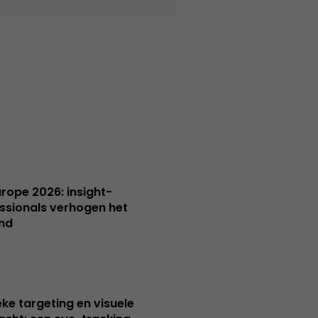
Europe 2026: insight-
ssionals verhogen het
nd
ieke targeting en visuele