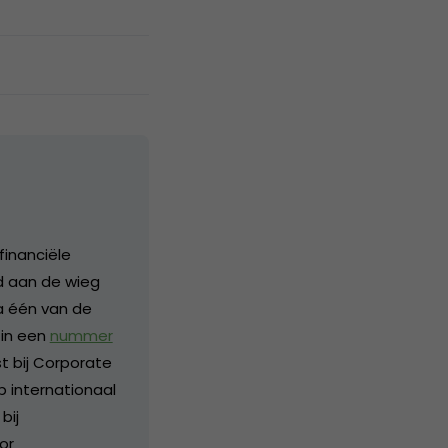
financiële
nd aan de wieg
a één van de
 in een
nummer
 bij Corporate
p internationaal
bij
or