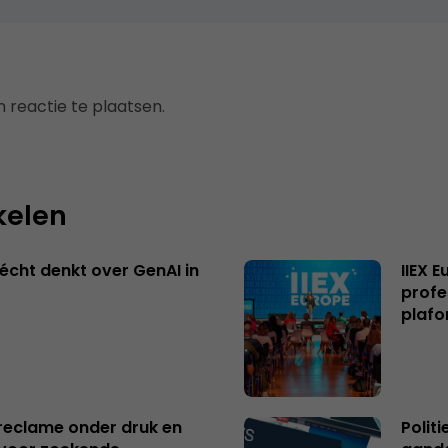
 reactie te plaatsen.
kelen
écht denkt over GenAI in
IIEX 
profe
plafo
reclame onder druk en
Polit