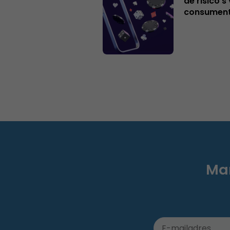
de risico’
consumen
Mar