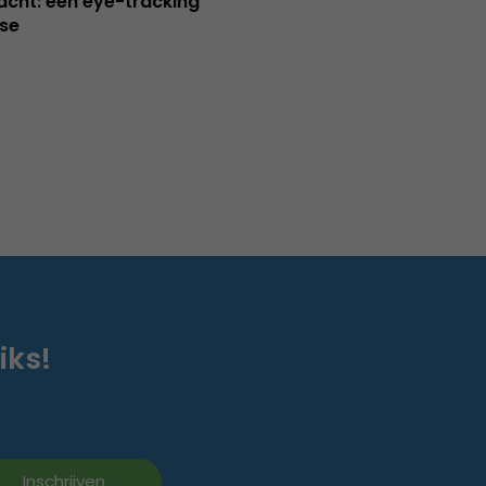
cht: een eye-tracking
se
iks!