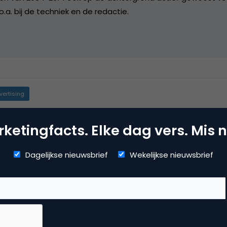
.a. bij de techniek en de redactie.
vertising
ne advertising
ketingfacts. Elke dag vers. Mis n
Dagelijkse nieuwsbrief
Wekelijkse nieuwsbrief