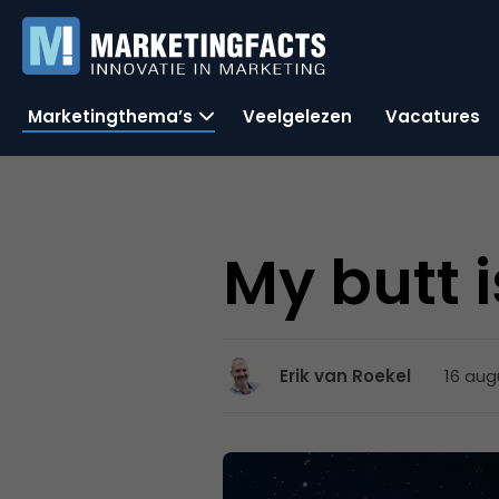
Marketingthema’s
Veelgelezen
Vacatures
My butt i
16 aug
Erik van Roekel