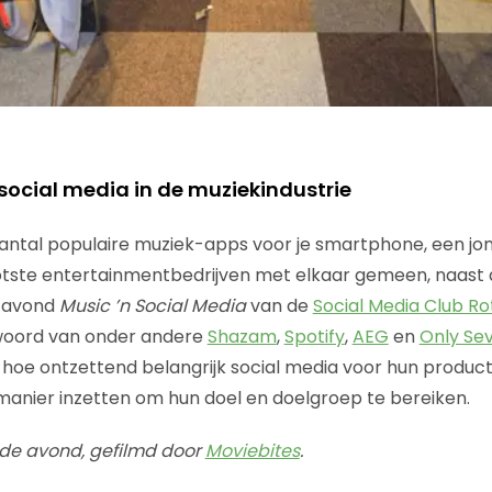
social media in de muziekindustrie
ntal populaire muziek-apps voor je smartphone, een j
otste entertainmentbedrijven met elkaar gemeen, naast d
e avond
Music ’n Social Media
van de
Social Media Club R
woord van onder andere
Shazam
,
Spotify
,
AEG
en
Only Sev
hoe ontzettend belangrijk social media voor hun product z
anier inzetten om hun doel en doelgroep te bereiken.
 de avond, gefilmd door
Moviebites
.