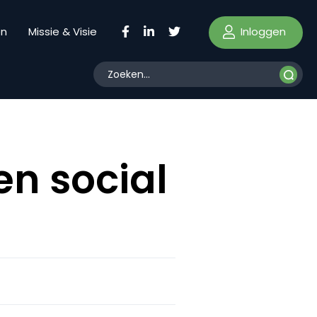
Inloggen
en
Missie & Visie
en social