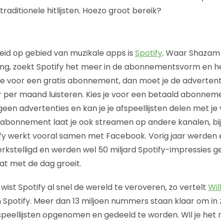
traditionele hitlijsten. Hoezo groot bereik?
id op gebied van muzikale apps is
Spotify
. Waar Shazam 
ng, zoekt Spotify het meer in de abonnementsvorm en he
es je voor een gratis abonnement, dan moet je de adverten
 per maand luisteren. Kies je voor een betaald abonnemen
een advertenties en kan je je afspeellijsten delen met je 
abonnement laat je ook streamen op andere kanalen, bij
y werkt vooral samen met Facebook. Vorig jaar werden er 
kstelligd en werden wel 50 miljard Spotify-impressies g
t met de dag groeit.
 wist Spotify al snel de wereld te veroveren, zo vertelt
Wil
n Spotify. Meer dan 13 miljoen nummers staan klaar om in 
eellijsten opgenomen en gedeeld te worden. Wil je het 