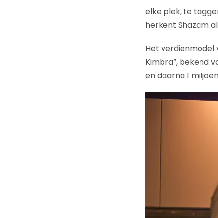
elke plek, te tagge
herkent Shazam als
Het verdienmodel v
Kimbra”, bekend va
en daarna 1 miljoe