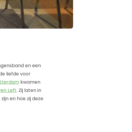
ongensband en een
e liefde voor
otterdam
kwamen
en Left
. Zij laten in
ijn en hoe zij deze