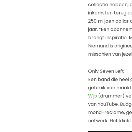
collectie hebben, 
inkomsten terug aa
250 miljoen dollar
jaar. “Een abonne
brengt inspiratie.
Niemand is origine
misschien van jezelf
Only Seven Left
Een band die heel 
gebruik van maakt,
Wijs
(drummer) vert
van YouTube. Budg
mond-reclame, geb
netwerk. Het klinkt 