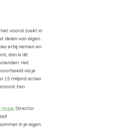
het vooral zoekt in
t delen van eigen
ties erbij nemen en
t, dan is dit
vrienden. Het
voorbeeld via je
1,5 miljard acties
etoond. Een
l Hope
, Director
zelf
nummer in je eigen