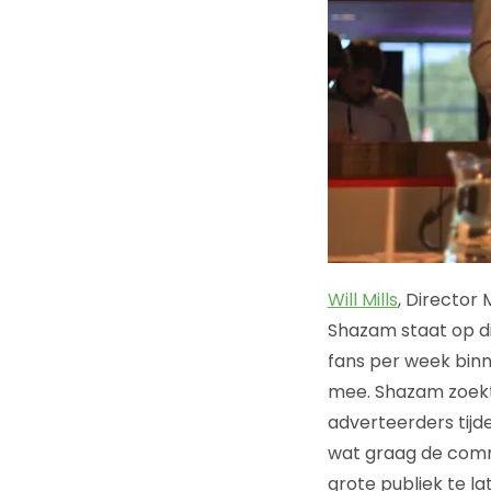
Will Mills
, Director
Shazam staat op d
fans per week binne
mee. Shazam zoekt 
adverteerders tij
wat graag de comm
grote publiek te l