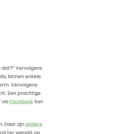
s dat?” Vervolgens
oila, binnen enkele
erm. Vervolgens
nt. Een prachtige
 via
Facebook
kan
. Daar zijn
andere
ral ter wereld, op