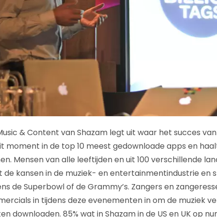
 Music & Content van Shazam legt uit waar het succes van 
it moment in de top 10 meest gedownloade apps en haalt
n. Mensen van alle leeftijden en uit 100 verschillende la
de kansen in de muziek- en entertainmentindustrie en sl
dens de Superbowl of de Grammy’s. Zangers en zangeress
ercials in tijdens deze evenementen in om de muziek ve
aten downloaden. 85% wat in Shazam in de US en UK op n