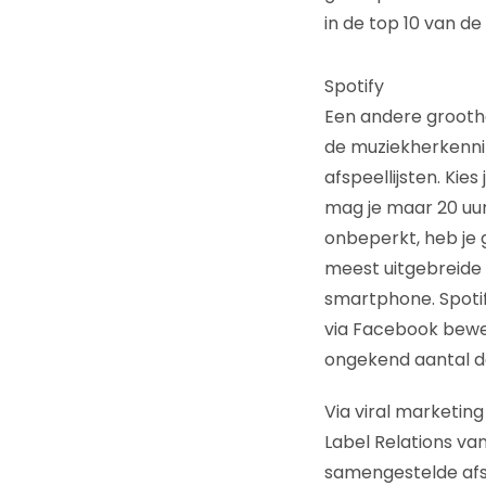
in de top 10 van de 
Spotify
Een andere groothe
de muziekherkenni
afspeellijsten. Ki
mag je maar 20 uur
onbeperkt, heb je g
meest uitgebreide 
smartphone. Spotif
via Facebook bewer
ongekend aantal da
Via viral marketing
Label Relations va
samengestelde afsp