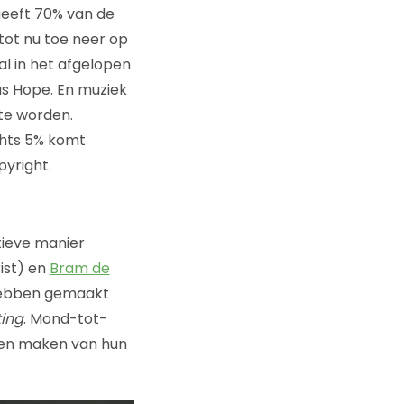
geeft 70% van de
tot nu toe neer op
al in het afgelopen
s Hope. En muziek
te worden.
echts 5% komt
pyright.
tieve manier
ist) en
Bram de
 hebben gemaakt
ting
. Mond-tot-
ten maken van hun