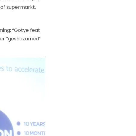
g of supermarkt,
ming: “Gotye feat
keer “geshazamed”