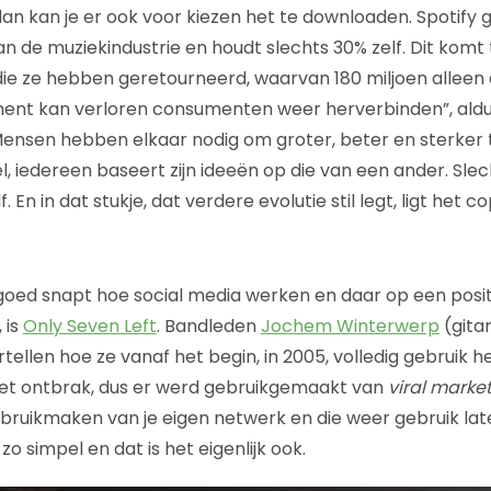
dan kan je er ook voor kiezen het te downloaden. Spotify 
n de muziekindustrie en houdt slechts 30% zelf. Dit komt 
 die ze hebben geretourneerd, waarvan 180 miljoen alleen 
ment kan verloren consumenten weer herverbinden”, aldu
 Mensen hebben elkaar nodig om groter, beter en sterker 
el, iedereen baseert zijn ideeën op die van een ander. Sl
. En in dat stukje, dat verdere evolutie stil legt, ligt het co
goed snapt hoe social media werken en daar op een posi
 is
Only Seven Left
. Bandleden
Jochem Winterwerp
(gitar
ellen hoe ze vanaf het begin, in 2005, volledig gebruik
et ontbrak, dus er werd gebruikgemaakt van
viral marke
ruikmaken van je eigen netwerk en die weer gebruik la
zo simpel en dat is het eigenlijk ook.