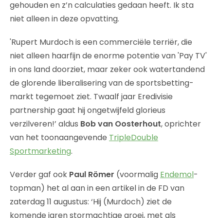
gehouden en z’n calculaties gedaan heeft. Ik sta
niet alleen in deze opvatting.
'Rupert Murdoch is een commerciële terriër, die
niet alleen haarfijn de enorme potentie van 'Pay TV'
in ons land doorziet, maar zeker ook watertandend
de glorende liberalisering van de sportsbetting-
markt tegemoet ziet. Twaalf jaar Eredivisie
partnership gaat hij ongetwijfeld glorieus
verzilveren!’ aldus
Bob van Oosterhout
, oprichter
van het toonaangevende
TripleDouble
Sportmarketing
.
Verder gaf ook
Paul Römer
(voormalig
Endemol
-
topman) het al aan in een artikel in de FD van
zaterdag 11 augustus: ‘Hij (Murdoch) ziet de
komende jaren stormachtige groei, met als