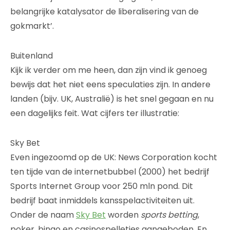
belangrijke katalysator de liberalisering van de
gokmarkt’.
Buitenland
Kijk ik verder om me heen, dan zijn vind ik genoeg
bewijs dat het niet eens speculaties zijn. In andere
landen (bijv. UK, Australië) is het snel gegaan en nu
een dagelijks feit. Wat cijfers ter illustratie:
Sky Bet
Even ingezoomd op de UK: News Corporation kocht
ten tijde van de internetbubbel (2000) het bedrijf
Sports Internet Group voor 250 mln pond. Dit
bedrijf baat inmiddels kansspelactiviteiten uit.
Onder de naam
Sky Bet
worden
sports betting
,
poker, bingo en casinospelletjes aangeboden. En