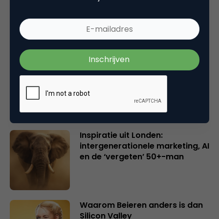
Wake-upcall voor ontwerpers
en merkeigenaren
Creatieve sector als aanjager
van innovatie en ontsluiter en
verbinder van industrieën
belangrijker en urgenter dan
ooit
Inspiratie uit Londen:
intergenerationele marketing, AI
en de ‘vergeten’ 50+-man
Waarom Beieren anders is dan
Silicon Valley