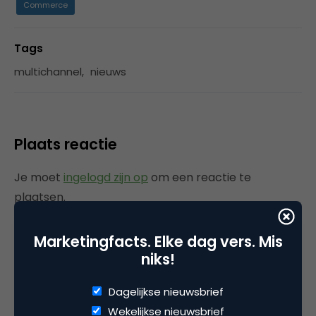
Commerce
Tags
multichannel
,
nieuws
Plaats reactie
Je moet
ingelogd zijn op
om een reactie te
plaatsen.
Marketingfacts. Elke dag vers. Mis
niks!
Gerelateerde artikelen
Dagelijkse nieuwsbrief
Rebel with or without a cause?
Wekelijkse nieuwsbrief