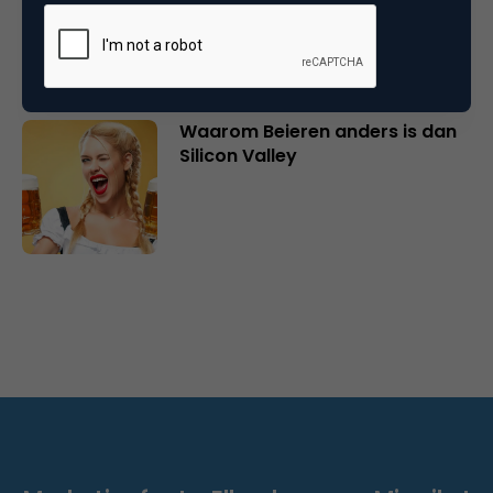
en de ‘vergeten’ 50+-man
Waarom Beieren anders is dan
Silicon Valley