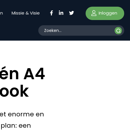
Inloggen
en
Missie & Visie
één A4
 ook
 het enorme en
 plan: een