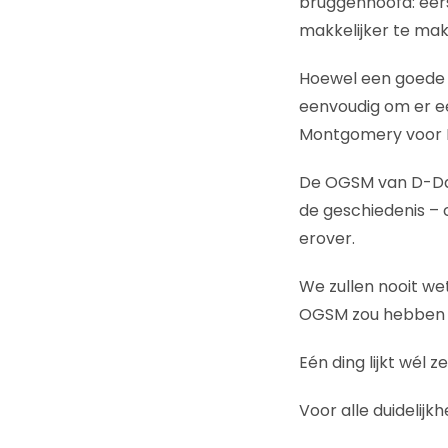
bruggenhoofd: eers
makkelijker te mak
Hoewel een goede st
eenvoudig om er ee
Montgomery voor D-
De OGSM van D-Day 
de geschiedenis –
erover.
We zullen nooit w
OGSM zou hebben g
Eén ding lijkt wél z
Voor alle duidelijkh