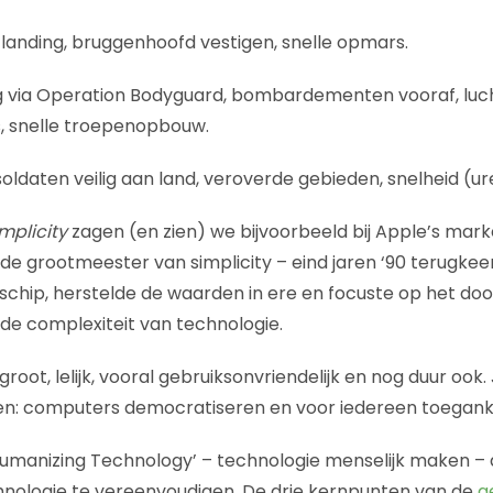
 landing, bruggenhoofd vestigen, snelle opmars.
ing via Operation Bodyguard, bombardementen vooraf, luc
ies, snelle troepenopbouw.
 soldaten veilig aan land, veroverde gebieden, snelheid (
mplicity
zagen (en zien) we bijvoorbeeld bij Apple’s mark
de grootmeester van simplicity – eind jaren ‘90 terugkeer
schip, herstelde de waarden in ere en focuste op het do
 de complexiteit van technologie.
ot, lelijk, vooral gebruiksonvriendelijk en nog duur ook.
n: computers democratiseren en voor iedereen toegankel
Humanizing Technology’ – technologie menselijk maken – 
nologie te vereenvoudigen. De drie kernpunten van de
g