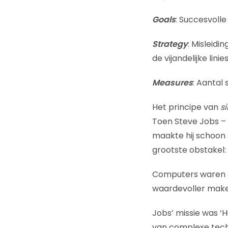
Goals
: Succesvolle
Strategy
: Misleid
de vijandelijke lin
Measures
: Aantal
Het principe van
si
Toen Steve Jobs – 
maakte hij schoon 
grootste obstakel:
Computers waren gro
waardevoller make
Jobs’ missie was ‘
van complexe tech