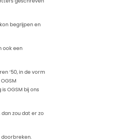
letters geschreven
 kon begrijpen en
jn ook een
ren ‘50, in de vorm
rd OGSM
 is OGSM bij ons
dan zou dat er zo
e doorbreken.