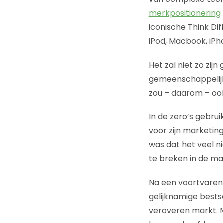
merkpositionering
iconische Think Di
iPod, Macbook, iPh
Het zal niet zo zij
gemeenschappelijke
zou – daarom – ook
In de zero’s gebr
voor zijn marketin
was dat het veel n
te breken in de m
Na een voortvarend
gelijknamige bests
veroveren markt. 