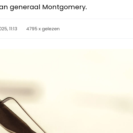
an generaal Montgomery.
025, 11:13
4795 x gelezen