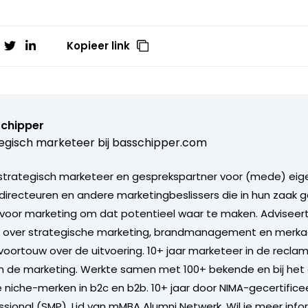
Kopieer link
Schipper
egisch marketeer bij
basschipper.com
 strategisch marketeer en gesprekspartner voor (mede) eig
irecteuren en andere marketingbeslissers die in hun zaak g
oor marketing om dat potentieel waar te maken. Adviseert, 
, over strategische marketing, brandmanagement en merkac
oortouw over de uitvoering. 10+ jaar marketeer in de recla
 de marketing. Werkte samen met 100+ bekende en bij het 
niche-merken in b2c en b2b. 10+ jaar door NIMA-gecertifice
ssional (SMP). Lid van mMBA Alumni Netwerk. Wil je meer info