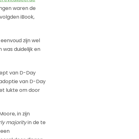
ingen waren de
volgden iBook,
 eenvoud zijn wel
was duidelijk en
cept van D-Day
n adoptie van D-Day
iet lukte om door
oore, in zijn
ly majority
in de te
 een