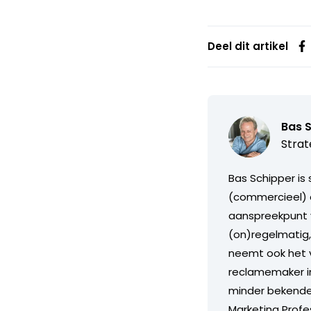
Deel dit artikel
Bas 
Strat
Bas Schipper is
(commercieel) d
aanspreekpunt v
(on)regelmatig
neemt ook het v
reclamemaker in
minder bekende 
Marketing Profe