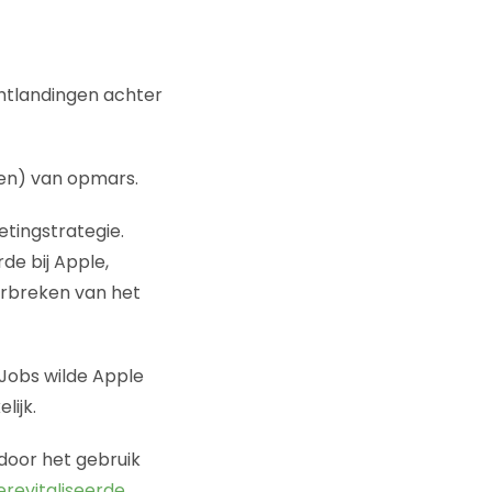
htlandingen achter
uren) van opmars.
etingstrategie.
de bij Apple,
orbreken van het
 Jobs wilde Apple
ijk.
door het gebruik
erevitaliseerde