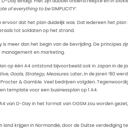
 D-Day eindigt met zijn dubbel onderstreepte en in blok
te of everything to be
SIMPLICITY’.
ervoor dat het plan duidelijk was. Dat iedereen het plan
eraals tot soldaten op het strand.
 is meer dan het begin van de bevrijding. De principes zi
or management en marketing.
lan op één A4 ontstond bijvoorbeeld ook in Japan in de ja
tive
,
Goals
,
Strategy
,
Measures
. Later, in de jaren ‘80 we
Procter & Gamble. Veel bedrijven volgden. Tegenwoordig
en template voor een businessplan op 1 A4.
A4 van D-Day in het format van OGSM zou worden gezet, 
n land krijgen in Normandië, door de Duitse verdediging t