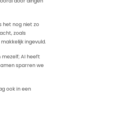
ooral door dingen
 het nog niet zo
acht, zoals
akkelijk ingevuld.
mezelf; AI heeft
 samen sparren we
ag ook in een