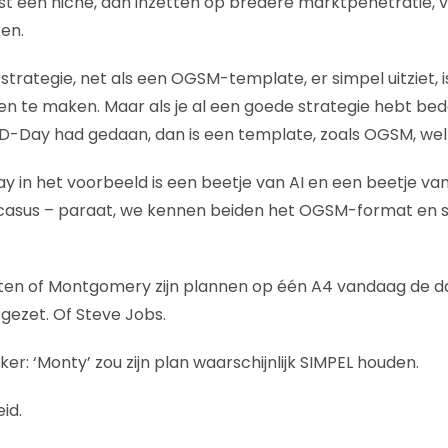
t een niche, dan inzetten op bredere marktpenetratie, v
en.
rategie, net als een OGSM-template, er simpel uitziet, is
n te maken. Maar als je al een goede strategie hebt bed
Day had gedaan, dan is een template, zoals OGSM, wel m
in het voorbeeld is een beetje van AI en een beetje van 
 casus – paraat, we kennen beiden het OGSM-format en
eten of Montgomery zijn plannen op één A4 vandaag de d
ezet. Of Steve Jobs.
eker: ‘Monty’ zou zijn plan waarschijnlijk SIMPEL houden.
eid.