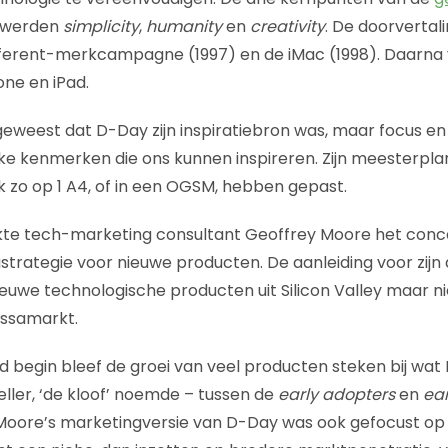
werden
simplicity
,
humanity
en
creativity
. De doorvertal
fferent-merkcampagne (1997) en de iMac (1998). Daarna 
one en iPad.
n geweest dat D-Day zijn inspiratiebron was, maar focus en
 kenmerken die ons kunnen inspireren. Zijn meesterplan 
 zo op 1 A4, of in een OGSM, hebben gepast.
uikte tech-marketing consultant Geoffrey Moore het con
gstrategie voor nieuwe producten. De aanleiding voor zij
ieuwe technologische producten uit Silicon Valley maar n
assamarkt.
 begin bleef de groei van veel producten steken bij wat M
eller, ‘de kloof’ noemde – tussen de
early adopters
en
ear
Moore’s marketingversie van D-Day was ook gefocust op