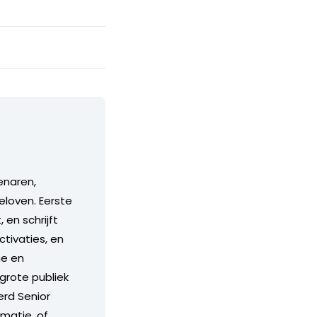
enaren,
eloven. Eerste
en schrijft
tivaties, en
me en
grote publiek
erd Senior
rmatie, of