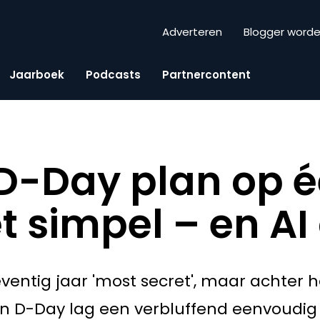
Adverteren
Blogger word
Jaarboek
Podcasts
Partnercontent
D-Day plan op 
t simpel – en AI
ventig jaar 'most secret', maar achter
an D-Day lag een verbluffend eenvoudig