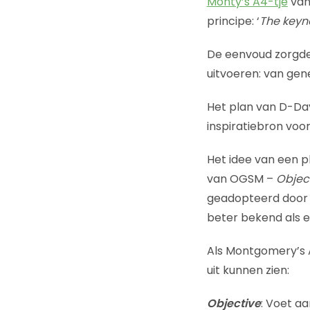
Monty’s A4-tje
van
principe: ‘
The keyno
De eenvoud zorgde 
uitvoeren: van gen
Het plan van D-Day
inspiratiebron vo
Het idee van een p
van OGSM –
Objec
geadopteerd door 
beter bekend als e
Als Montgomery’s 
uit kunnen zien:
Objective
: Voet aa