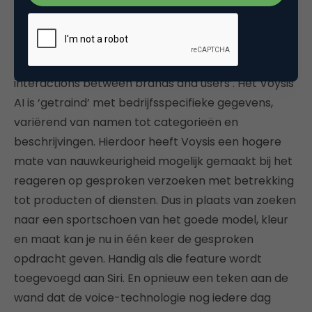
overname van het Ierse bedrijf Voysis door Apple.
Zo op het eerste oog niet zo spectaculair, maar het
geeft wel weer een belangrijk signaal af.
Voysis
is
gespecialiseerd in ‘rich natural language
interactions between brands and users’. Het Voysis
AI is ‘getraind’ met bedrijfsspecifieke gegevens,
variërend van namen tot categorieën en
beschrijvingen. Hierdoor heeft Voysis een hogere
mate van nauwkeurigheid mogelijk gemaakt bij het
reageren op gesproken verzoeken met betrekking
tot producten of diensten. Dus in plaats van zoeken
naar een sportschoen van het goede model, kleur
en maat kan je nu in één keer de gesproken
opdracht geven. Handig als die feature wordt
toegevoegd aan Siri. En opnieuw een teken aan de
wand dat de voice-technologie nog iedere dag