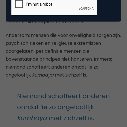
fouten te maken en om jezelf kwetsbaar op te
stellen. Als iedereen bovenstaande moed toont,
ontstaat die veiligheid bijna vanzelf.
Andersom: mensen die voor onveiligheid zorgen zijn,
psychisch zieken en religieuze extremisten
daargelaten, per definitie mensen die
bovenstaande principes niet hanteren. Immers:
niemand schoffeert anderen omdat ‘ie zo
ongelooflijk
kumbaya
met zichzelf is.
Niemand schoffeert anderen
omdat ‘ie zo ongelooflijk
kumbaya
met zichzelf is.