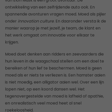
van Elon Musk is één groot avontuur. De
ontwikkeling van een zelfrijdende auto ook. En
spannende avonturen vragen moed. Moed als pijler
onder
innovation culture
. En daaronder versta ik de
manier waarop je met jezelf, je team, de klant en
het werk omgaat om innovatie voor elkaar te
krijgen.
Moed doet denken aan ridders en zeevaarders die
hun leven in de waagschaal stellen om een doel te
bereiken of hun lief te beschermen. Moed is geen
moed als er niets te verliezen is. Een hamster aaien
is niet moedig, een alligator aaien wel. Over een lijn
lopen niet, op een koord dansen wel. Het
tegenovergestelde van moed is lafheid of apathie,
en onrealistisch veel moed heet al snel
roekeloosheid.