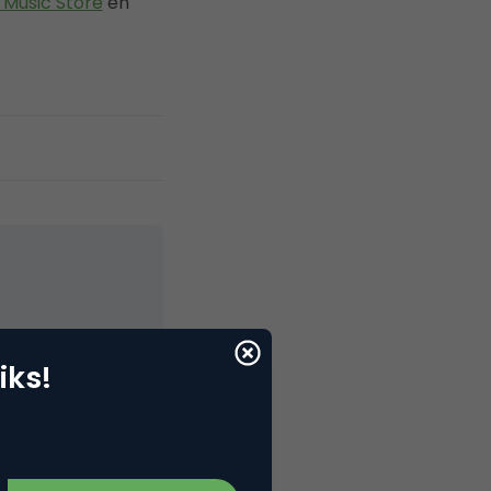
 Music Store
en
elNext, RvT
iks!