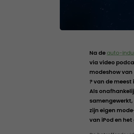
Na de
auto-indu
via video podca
modeshow van mo
? van de meest 
Als onafhankeli
samengewerkt, z
zijn eigen mode
van iPod en het 