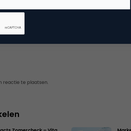
dia
ile marketing
 reactie te plaatsen.
kelen
acts Zomercheck – Vita
Marke