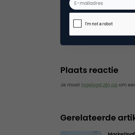
Categorie
Me
Tags
mob
Plaats reactie
Je moet
ingelogd zijn op
om een
Gerelateerde arti
Marketingf