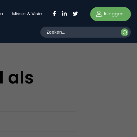
Inloggen
en
Missie & Visie
 als