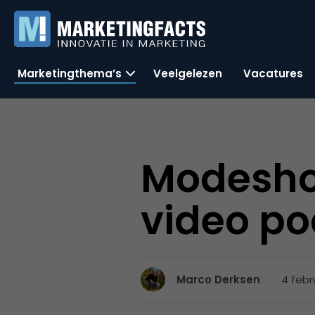
Marketingthema’s
Veelgelezen
Vacatures
Modeshow
video po
4 febr
Marco Derksen