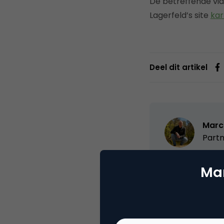
De betreffende vid
Lagerfeld’s site
kar
Deel dit artikel
Marc
Partn
Oprichter/partn
Mar
VPRO, Bestuur Lu