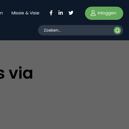
Inloggen
en
Missie & Visie
s via