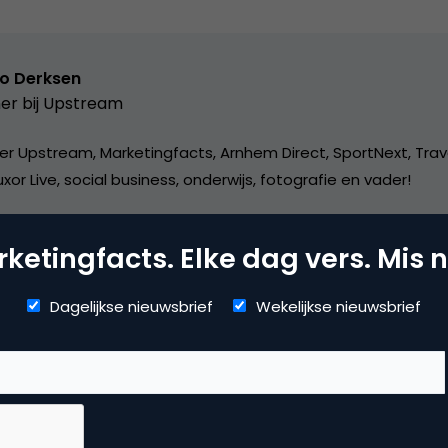
o Derksen
er bij
Upstream
er Upstream, Marketingfacts, Arnhem Direct, SportNext, Trav
xor Live, social business, onderwijs, fotografie en vader!
ketingfacts. Elke dag vers. Mis n
Dagelijkse nieuwsbrief
Wekelijkse nieuwsbrief
dia
ile marketing