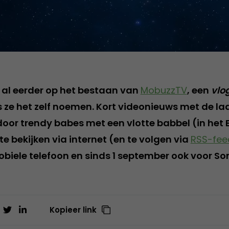
al eerder op het bestaan van
MobuzzTV
, een
vlo
 ze het zelf noemen. Kort videonieuws met de la
oor trendy babes met een vlotte babbel (in het 
e bekijken via internet (en te volgen via
RSS-fee
biele telefoon en sinds 1 september ook voor Son
Kopieer link