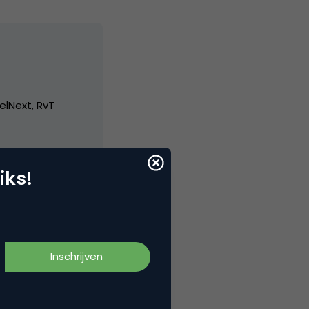
elNext, RvT
iks!