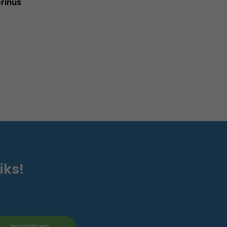
rinus
iks!