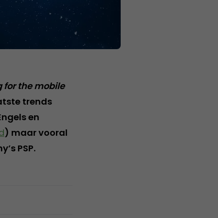
g for the mobile
atste trends
Engels en
d
) maar vooral
y’s PSP.