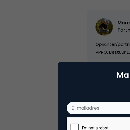
Marc
Partn
Oprichter/partn
VPRO, Bestuur Lu
Mar
Categorie
Me
Tags
mob