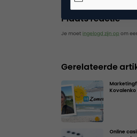
Plaats reactie
Je moet
ingelogd zijn op
om een
Gerelateerde arti
Marketingf
Kovalenko
Online casi