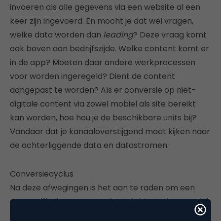
invoeren als alle gegevens via een website al een
keer zijn ingevoerd. En mocht je dat wel vragen,
welke data worden dan
leading
? Deze vraag komt
ook boven aan bedrijfszijde. Welke content komt er
in de app? Moeten daar andere werkprocessen
voor worden ingeregeld? Dient de content
aangepast te worden? Als er conversie op niet-
digitale content via zowel mobiel als site bereikt
kan worden, hoe hou je de beschikbare units bij?
Vandaar dat je kanaaloverstijgend moet kijken naar
de achterliggende data en datastromen.
Conversiecyclus
Na deze afwegingen is het aan te raden om een
soortgelijk diagram te maken als hieronder, waarbij
de volledige cyclus die je klant doormaakt in kaart