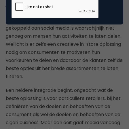
journey kent. Met behulp van deze kennis kan er
een geschikte strategie en bijhorende doelstelling
voor mobile gecreëerd worden. Een applicatie
gekoppeld aan social media is waarschijnlijk niet
genoeg om mensen hun activiteiten te laten delen.
Wellicht is er zelfs een creatieve in-store oplossing
nodig om consumenten te motiveren hun
voorkeuren te delen en daardoor de klanten zelf de
beste opties uit het brede assortimenten te laten
filteren.
Een heldere integratie begint, ongeacht wat de
beste oplossing is voor particuliere retailers, bij het
definiëren van de doelen en behoeften van de
consument als wel de doelen en behoeften van de
eigen business. Meer dan ooit gaat media vandaag