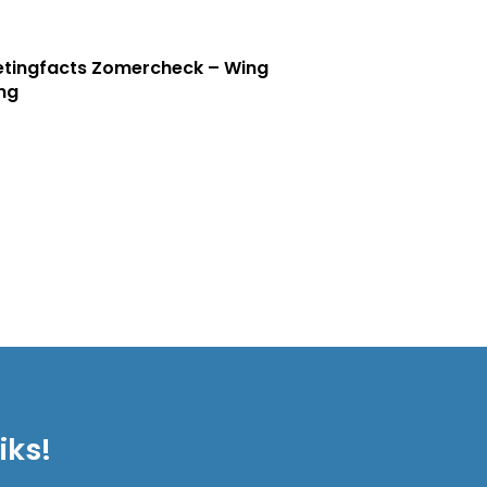
tingfacts Zomercheck – Wing
ng
iks!