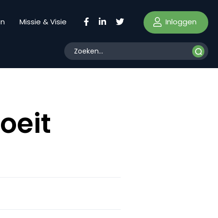
Inloggen
en
Missie & Visie
oeit