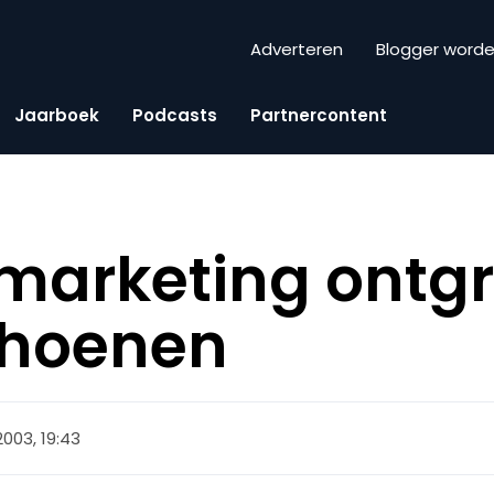
Adverteren
Blogger word
Jaarboek
Podcasts
Partnercontent
marketing ontgr
choenen
 2003, 19:43