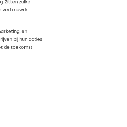
. Zitten zulke
 de vertrouwde
arketing, en
jven bij hun acties
iet de toekomst