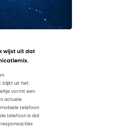
 wijst uit dat
nicatiemix.
en
lijkt uit het
eltje vormt een
an actuele
e mobiele telefoon
le telefoon is dat
j responsacties