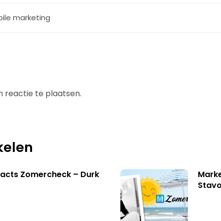
ile marketing
 reactie te plaatsen.
kelen
facts Zomercheck – Durk
Marke
Stavo