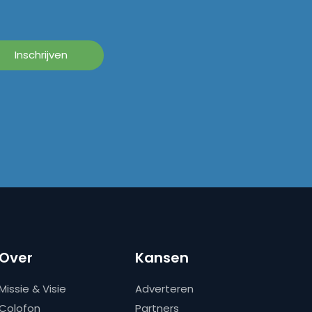
Over
Kansen
Missie & Visie
Adverteren
Colofon
Partners