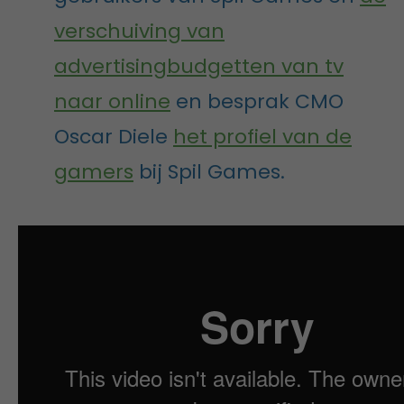
verschuiving van
advertisingbudgetten van tv
naar online
en besprak CMO
Oscar Diele
het profiel van de
gamers
bij Spil Games.