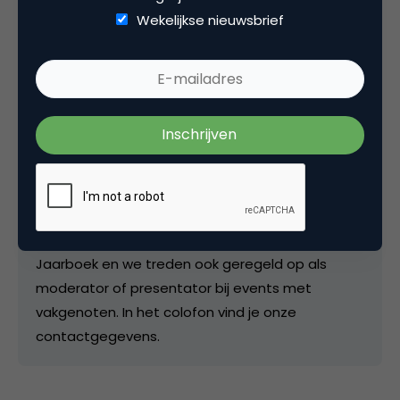
Wekelijkse nieuwsbrief
Redactie
Hoofdredactie bij
Marketingfacts
De postings op de site worden door de redactie
beoordeeld en ingepland en als we er tijd voor
vinden, schrijven we zelf een artikel. Als redactie
zijn we ook verantwoordelijk voor de
samenstelling van het NIMA Marketingfacts
Jaarboek en we treden ook geregeld op als
moderator of presentator bij events met
vakgenoten. In het colofon vind je onze
contactgegevens.