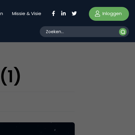
Inloggen
en
Missie & Visie
(1)