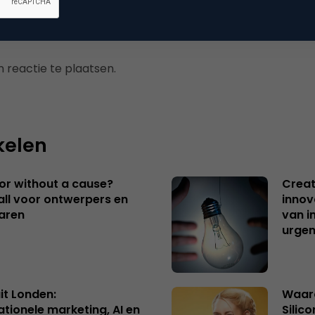
 reactie te plaatsen.
kelen
 or without a cause?
Creat
ll voor ontwerpers en
innov
aren
van i
urgen
uit Londen:
Waaro
ationele marketing, AI en
Silico