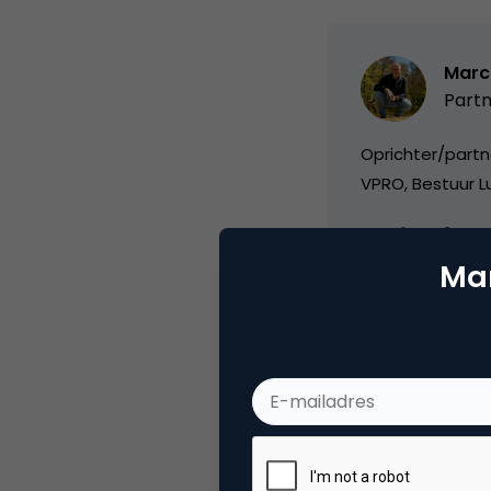
Marc
Partn
Oprichter/partn
VPRO, Bestuur Lu
Mar
Categorie
Co
Tags
nie