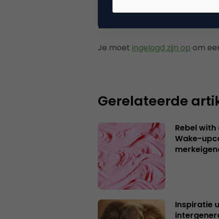
Plaats reactie
Je moet
ingelogd zijn op
om een
Gerelateerde arti
Rebel with
Wake-upca
merkeigen
Inspiratie 
intergener