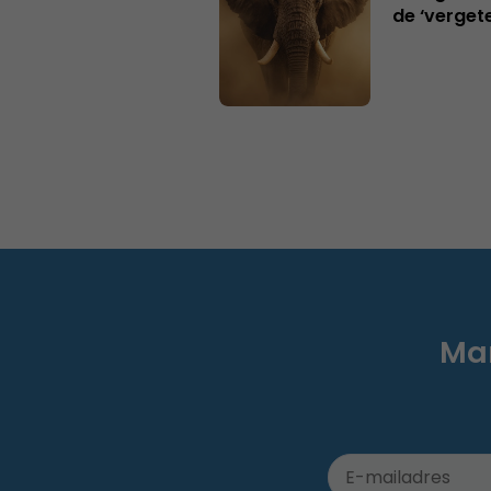
de ‘verget
Mar