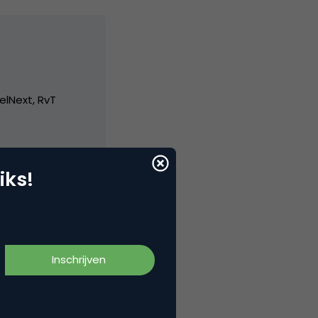
elNext, RvT
iks!