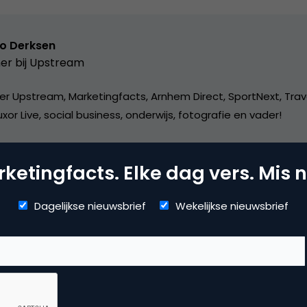
o Derksen
er bij
Upstream
er Upstream, Marketingfacts, Arnhem Direct, SportNext, Trav
xor Live, social business, onderwijs, fotografie en vader!
ketingfacts. Elke dag vers. Mis n
Dagelijkse nieuwsbrief
Wekelijkse nieuwsbrief
mmerce
uws