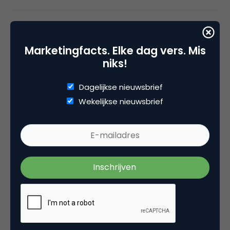
Deel dit artikel
Kopieer link
Marketingfacts. Elke dag vers. Mis
niks!
Dagelijkse nieuwsbrief
SWOCC
Wekelijkse nieuwsbrief
SWOCC.nl
Stichting Wetenschappelijk Onderzoek
Commerciële Communicatie (SWOCC) doet
fundamenteel wetenschappelijk onderzoek op
het gebied van merken en communicatie. Deze
kennis maakt SWOCC toegankelijk voor de
praktijk, bijvoorbeeld door het uitbrengen van
publicaties, het organiseren van lezingen en het