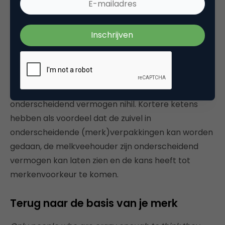
vermogen nihil
Waarom de keten niet verkorten en de boer(in) de
kans geven om de producten beter over het
voetlicht te brengen? Nu komt de melk van de
koeien in een anonieme plas en is de kans op
onderscheidend vermogen nihil. Kortere ketens
hebben als voordeel dat de zuivel in
onderscheidende (merk)verpakkingen kan worden
gedaan, de melkveehouder zijn onderscheidend
vermogen kan laten zien en de kans heeft tot
merkenvoorkeur te komen.
Terug naar de basis van je merk