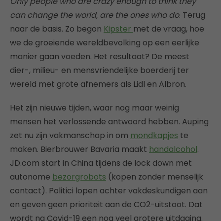
Only people who are crazy enough to think they
can change the world, are the ones who do
. Terug
naar de basis. Zo begon
Kipster
met de vraag, hoe
we de groeiende wereldbevolking op een eerlijke
manier gaan voeden. Het resultaat? De meest
dier-, milieu- en mensvriendelijke boerderij ter
wereld met grote afnemers als Lidl en Albron.
Het zijn nieuwe tijden, waar nog maar weinig
mensen het verlossende antwoord hebben. Auping
zet nu zijn vakmanschap in om
mondkapjes
te
maken. Bierbrouwer Bavaria maakt
handalcohol
.
JD.com start in China tijdens de lock down met
autonome
bezorgrobots
(kopen zonder menselijk
contact). Politici lopen achter vakdeskundigen aan
en geven geen prioriteit aan de CO2-uitstoot. Dat
wordt na Covid-19 een nog veel grotere uitdaging.