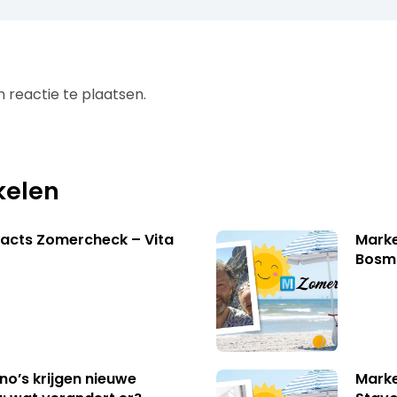
 reactie te plaatsen.
kelen
acts Zomercheck – Vita
Marke
Bosm
no’s krijgen nieuwe
Marke