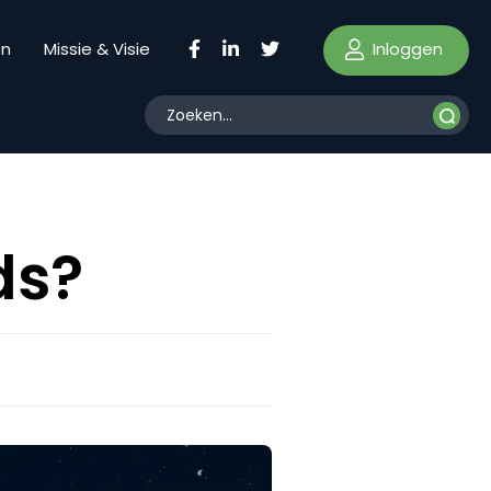
Inloggen
en
Missie & Visie
ds?