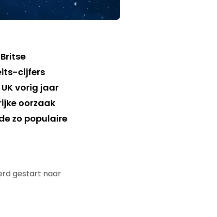
Britse
ts-cijfers
UK vorig jaar
rijke oorzaak
de zo populaire
erd gestart naar