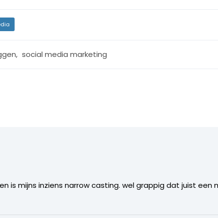
dia
ggen
,
social media marketing
 is mijns inziens narrow casting. wel grappig dat juist een 