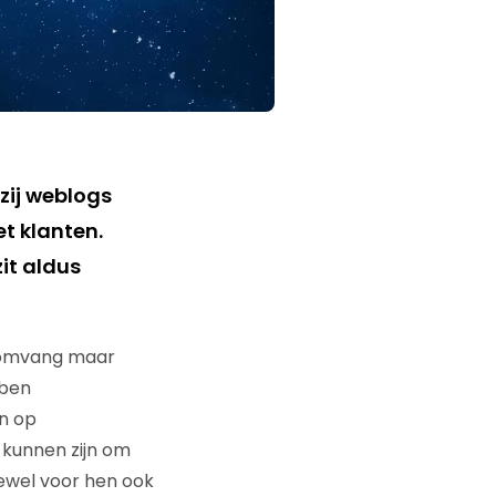
zij weblogs
t klanten.
zit aldus
ar omvang maar
bben
n op
 kunnen zijn om
oewel voor hen ook