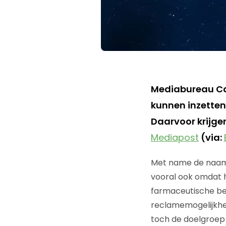
Mediabureau Cara
kunnen inzetten
Daarvoor krijgen
Mediapost
(via:
Met name de naam P
vooral ook omdat h
farmaceutische be
reclamemogelijkhed
toch de doelgroep 