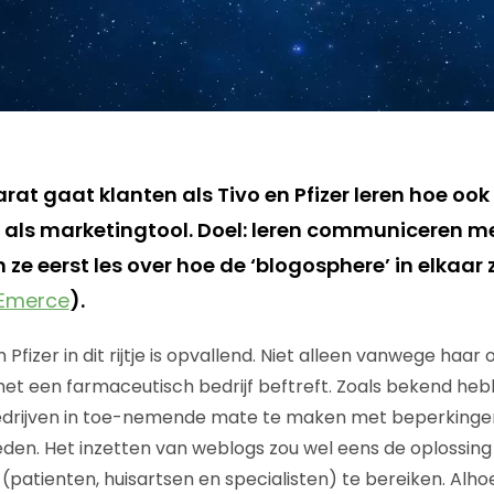
t gaat klanten als Tivo en Pfizer leren hoe ook 
 als marketingtool. Doel: leren communiceren me
 ze eerst les over hoe de ‘blogosphere’ in elkaar 
Emerce
).
fizer in dit rijtje is opvallend. Niet alleen vanwege ha
et een farmaceutisch bedrijf beftreft. Zoals bekend he
drijven in toe-nemende mate te maken met beperkinge
en. Het inzetten van weblogs zou wel eens de oplossing
(patienten, huisartsen en specialisten) te bereiken. Alh