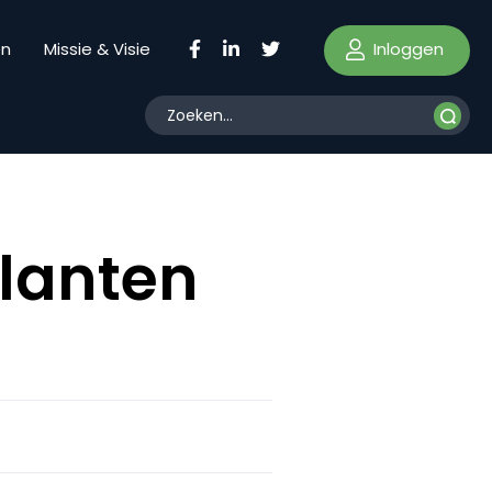
Inloggen
en
Missie & Visie
lanten