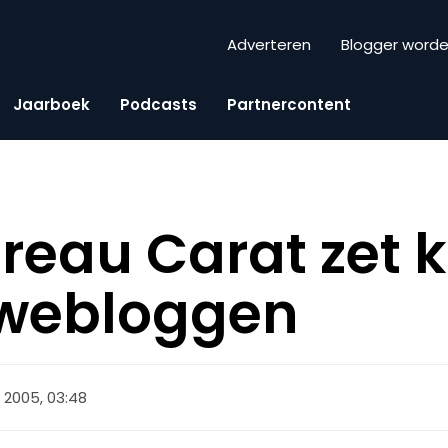
Adverteren
Blogger word
Jaarboek
Podcasts
Partnercontent
eau Carat zet k
 webloggen
l 2005, 03:48