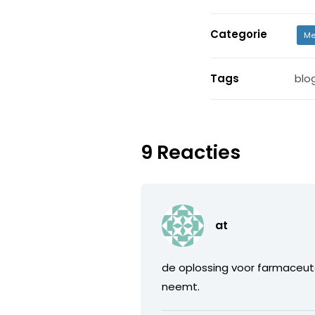
Categorie
Me
Tags
blo
9 Reacties
at
de oplossing voor farmaceuten
neemt.