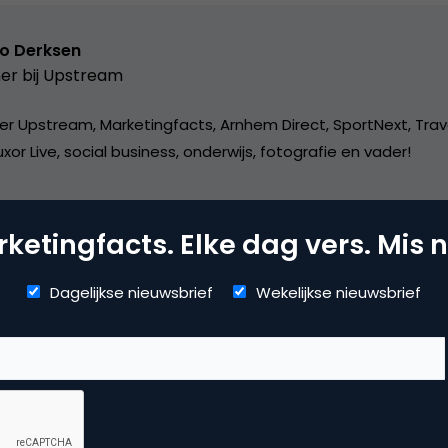
o Derksen
er bij
Upstream
er Upstream, Marketingfacts, Arnhem Direct, SportNext, Trav
xor Live, social business, onderwijs, fotografie en vader!
ketingfacts. Elke dag vers. Mis n
Dagelijkse nieuwsbrief
Wekelijkse nieuwsbrief
dia
ial media marketing