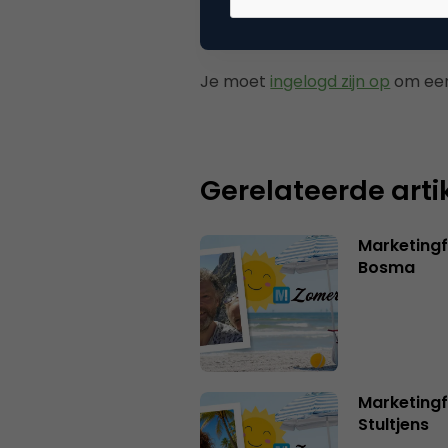
Plaats reactie
Je moet
ingelogd zijn op
om een
Gerelateerde arti
Marketing
Bosma
Marketingf
Stultjens