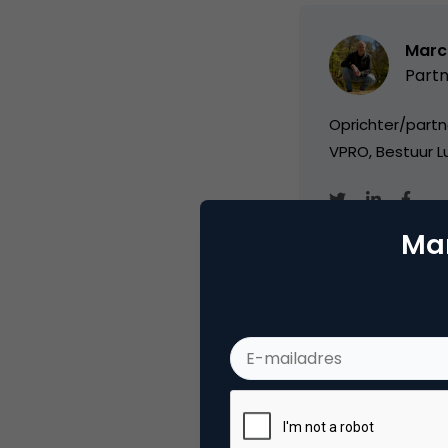
Marc
Partn
Oprichter/partn
VPRO, Bestuur Lu
Mar
Categorie
Me
Tags
soc