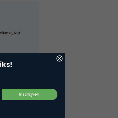
elNext, RvT
iks!