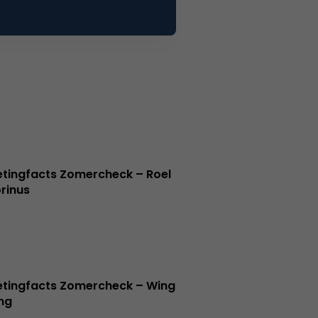
tingfacts Zomercheck – Roel
rinus
tingfacts Zomercheck – Wing
ng