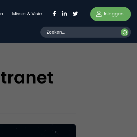
Inloggen
en
Missie & Visie
tranet