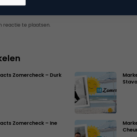
 reactie te plaatsen.
kelen
facts Zomercheck – Durk
Marke
Stavo
acts Zomercheck – Ine
Marke
Cheu