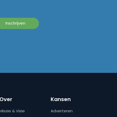
Over
Kansen
Missie & Visie
Adverteren