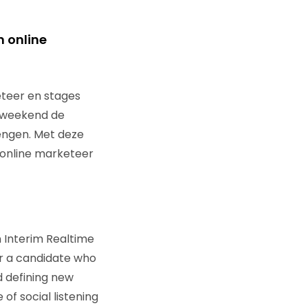
 online
teer en stages
k weekend de
engen. Met deze
 online marketeer
n Interim Realtime
r a candidate who
d defining new
f social listening