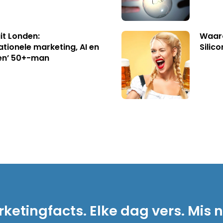
uit Londen:
Waaro
ationele marketing, AI en
Silico
en’ 50+-man
ketingfacts. Elke dag vers. Mis n