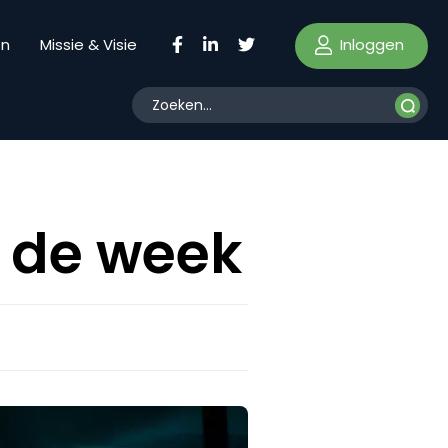
Inloggen
en
Missie & Visie
 de week