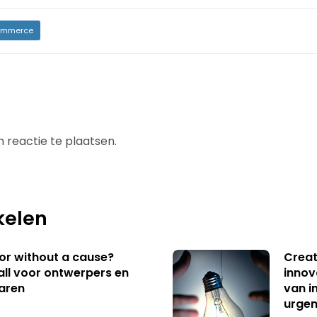
mmerce
 reactie te plaatsen.
kelen
 or without a cause?
Creat
ll voor ontwerpers en
innov
aren
van i
urgen