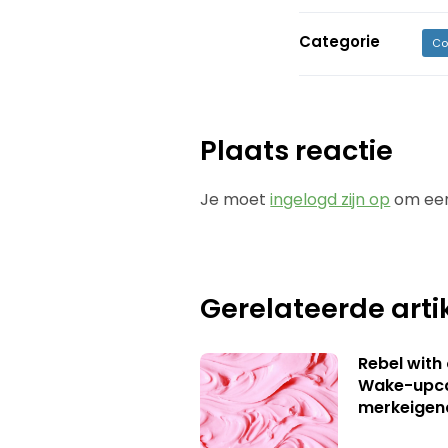
Categorie
Co
Plaats reactie
Je moet
ingelogd zijn op
om een
Gerelateerde arti
Rebel with
Wake-upca
merkeigen