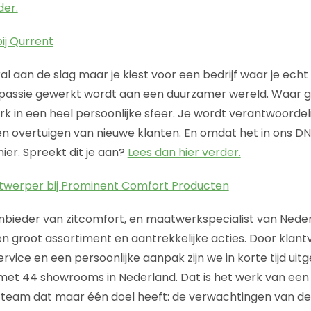
der.
ij Qurrent
eral aan de slag maar je kiest voor een bedrijf waar je echt
assie gewerkt wordt aan een duurzamer wereld. Waar 
k in een heel persoonlijke sfeer. Je wordt verantwoordeli
 overtuigen van nieuwe klanten. En omdat het in ons DNA
ier. Spreekt dit je aan?
Lees dan hier verder.
ntwerper bij Prominent Comfort Producten
nbieder van zitcomfort, en maatwerkspecialist van Neder
 groot assortiment en aantrekkelijke acties. Door klantvr
ervice en een persoonlijke aanpak zijn we in korte tijd uit
et 44 showrooms in Nederland. Dat is het werk van een
team dat maar één doel heeft: de verwachtingen van de 