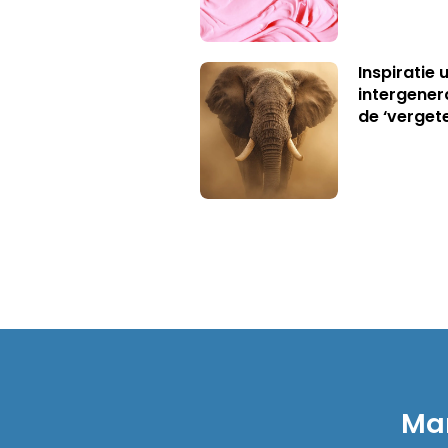
Inspiratie 
intergener
de ‘verget
Mar