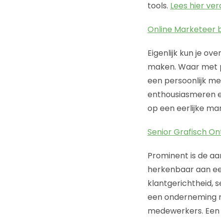
tools.
Lees hier ver
Online Marketeer b
Eigenlijk kun je ov
maken. Waar met p
een persoonlijk mer
enthousiasmeren en
op een eerlijke man
Senior Grafisch O
Prominent is de aa
herkenbaar aan een
klantgerichtheid, s
een onderneming m
medewerkers. Een 