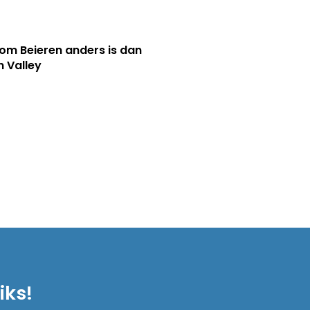
m Beieren anders is dan
n Valley
iks!