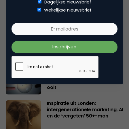
Dagelijkse nieuwsbrief
Gerelateerde artikelen
Wekelijkse nieuwsbrief
Rebel with or without a cause?
Wake-upcall voor ontwerpers
en merkeigenaren
Creatieve sector als aanjager
van innovatie en ontsluiter en
verbinder van industrieën
belangrijker en urgenter dan
ooit
Inspiratie uit Londen:
intergenerationele marketing, AI
en de ‘vergeten’ 50+-man