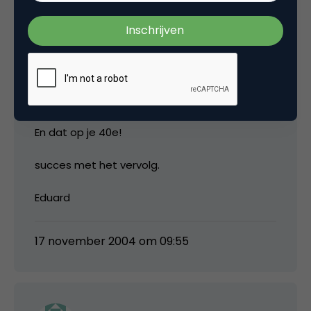
17 november 2004 om 09:49
Eduard de Wilde
En dat op je 40e!
succes met het vervolg.
Eduard
17 november 2004 om 09:55