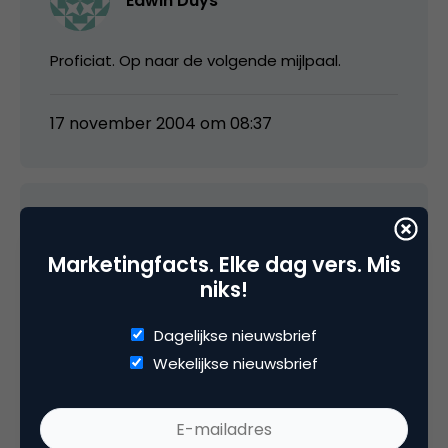
Edwin Duys
Proficiat. Op naar de volgende mijlpaal.
17 november 2004 om 08:37
Evert Jan
Marketingfacts. Elke dag vers. Mis
niks!
Knappe prestatie Marco. Gefeliciteerd.
Dagelijkse nieuwsbrief
Tijd voor communicatiefacts.nl (…)
Wekelijkse nieuwsbrief
😉