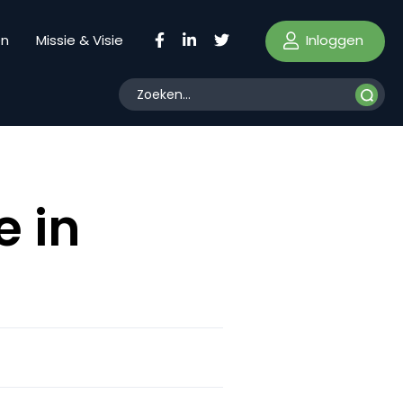
Inloggen
en
Missie & Visie
e in