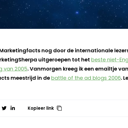
 Marketingfacts nog door de internationale lezer
rketingSherpa uitgeroepen tot het
beste niet-Eng
g van 2005
. Vanmorgen kreeg ik een emailtje va
cts meestrijd in de
battle of the ad blogs 2006
. L
Kopieer link