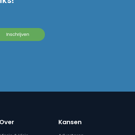
iks!
Over
Kansen