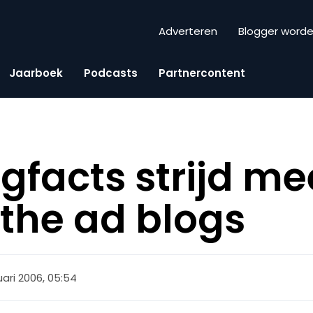
Adverteren
Blogger word
Jaarboek
Podcasts
Partnercontent
gfacts strijd me
 the ad blogs
uari 2006, 05:54