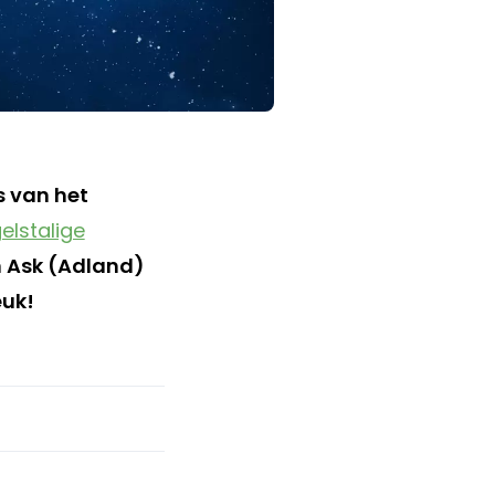
s van het
elstalige
n Ask (Adland)
euk!