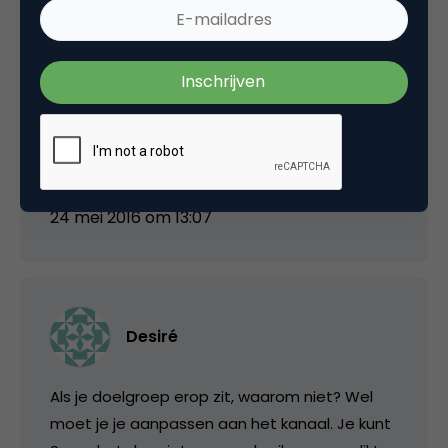
Peter de Wit
Zelf vind ik Snapchat totaal ongeschikt als
zakelijk social medium, wat vinden jullie? Gaan
bedrijven dit echt inzetten?
24 mei 2016 om 13:07
Desiré
Als je doelgroep erop zit, waarom niet? Wel
moet je je aanpassen aan het kanaal. Je kunt