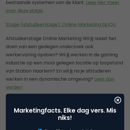
bestaande systemen van de klant.
Lees hier meer
over deze stage.
Stage (afstudeerstage): Online Marketing bij iQU
Afstudeerstage Online Marketing Wil jij naast het
doen van een gedegen onderzoek ook
werkervaring opdoen? Wil jij werken in de gaming
industrie op een mooi gelegen locatie op loopstand
van Station Haarlem? En wil jij na je afstuderen
werken in een dynamische omgeving?
Lees dan
verder!
Stage: Online Marketing Stagiair bij iQU
Marketingfacts. Elke dag vers. Mis
Gezocht: Online Marketing Stagiair Locatie: Haarlem
niks!
Periode: 4-6 maanden Start: zo snel mogelijk Ben jij