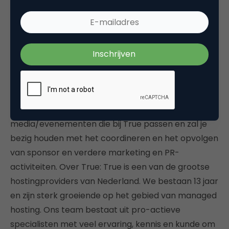
Stagaire Sponsoring & Events bij True
True zoekt een gemotiveerde stagiaire (m/v)
sponsoring & events. Tijdens je werkstage zul je een
sponsorplan opstellen en direct meewerken aan
het verbeteren en uitbreiden van de plannen op dit
gebied. Je organiseert meet-ups, onderzoekt
mogelijkheden voor het sponsoren van
media/evenementen die bij True passen en zal je
bezig houden met het coordineren en het opvolgen
van sponsor en verdere marketing en PR-
activiteiten. Over True: True is een van de grootse
hostingproviders van Nederland. We bestaan 13 jaar
en zijn sterk groeiende op het gebied van managed
hosting. Ons team bestaat uit pro-actieve
specialisten met veel ervaring, kennis en kunde om