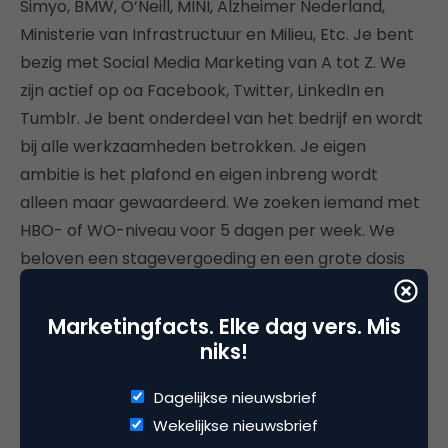
Simyo, BMW, O’Neill, MINI, Alzheimer Nederland,
Ministerie van Infrastructuur en Milieu, Etc. Je bent
bezig met Social Media Marketing van A tot Z. We
zijn actief op oa Facebook, Twitter, LinkedIn en
Tumblr. Je bent onderdeel van het bedrijf en wordt
bij alle werkzaamheden betrokken. Je eigen
ambitie is het plafond en eigen inbreng wordt
alleen maar gewaardeerd. We zoeken iemand met
HBO- of WO-niveau voor 5 dagen per week. We
beloven een stagevergoeding en een grote dosis
fun, spanning en de laatste kennis op het gebied
van Social Media en Facebook Marketing. Je wordt
Marketingfacts. Elke dag vers. Mis
goed begeleid, we geven graag veel
niks!
verantwoordelijkheid en zal veel leren. Een pre is
creativiteit en ervaring met Photoshop en HTML.
Dagelijkse nieuwsbrief
Lees hier de
stagevacature
.
Wekelijkse nieuwsbrief