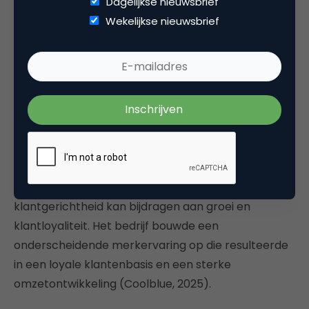
Dagelijkse nieuwsbrief
Wekelijkse nieuwsbrief
Marketing als groeimotor
Marketing helpt onder andere nieuwe klanten aan
te trekken, conversie te verbeteren en bestaande
klanten vast te houden. Bedrijven die marketing
centraal stellen, groeien sneller en bouwen
sterkere merken. Coolblue laat bijvoorbeeld zien
hoe een sterke focus op marketing en
klantgerichtheid kan bijdragen aan groei en
klantloyaliteit. Het bedrijf bouwde een
onderscheidende merkervaring op die resulteerde
in een loyale klantenbasis en een sterke
omzetontwikkeling (Coolblue, 2025).