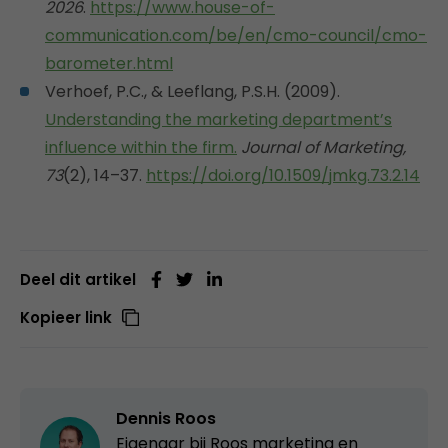
2026
.
https://www.house-of-
communication.com/be/en/cmo-council/cmo-
barometer.html
Verhoef, P.C., & Leeflang, P.S.H. (2009).
Understanding the marketing department’s
influence within the firm.
Journal of Marketing,
73
(2), 14–37.
https://doi.org/10.1509/jmkg.73.2.14
Deel dit artikel
Kopieer link
Dennis Roos
Eigenaar bij
Roos marketing en