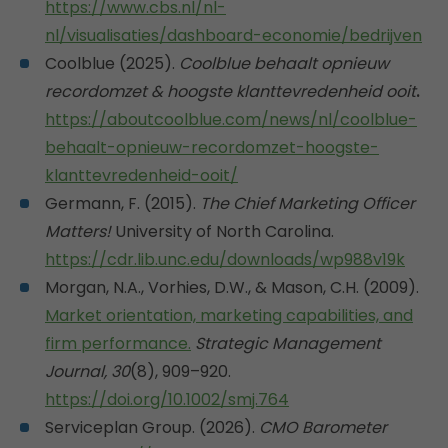
https://www.cbs.nl/nl-
nl/visualisaties/dashboard-economie/bedrijven
Coolblue (2025).
Coolblue behaalt opnieuw
recordomzet & hoogste klanttevredenheid ooit
.
https://aboutcoolblue.com/news/nl/coolblue-
behaalt-opnieuw-recordomzet-hoogste-
klanttevredenheid-ooit/
Germann, F. (2015).
The Chief Marketing Officer
Matters!
University of North Carolina.
https://cdr.lib.unc.edu/downloads/wp988v19k
Morgan, N.A., Vorhies, D.W., & Mason, C.H. (2009).
Market orientation, marketing capabilities, and
firm performance.
Strategic Management
Journal, 30
(8), 909–920.
https://doi.org/10.1002/smj.764
Serviceplan Group. (2026).
CMO Barometer