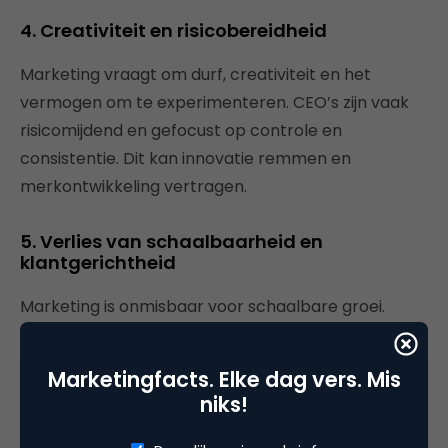
4. Creativiteit en risicobereidheid
Marketing vraagt om durf, creativiteit en het
vermogen om te experimenteren. CEO’s zijn vaak
risicomijdend en gefocust op controle en
consistentie. Dit kan innovatie remmen en
merkontwikkeling vertragen.
5. Verlies van schaalbaarheid en
klantgerichtheid
Marketing is onmisbaar voor schaalbare groei.
Zonder structuur, data-analyse en klantfocus
ontbreekt de basis voor duurzame groei. Voor
Marketingfacts. Elke dag vers. Mis
strategische marketing heb je een
niks!
samenhangende aanpak nodig met duidelijke KPI’s,
klantsegmentatie en funneloptimalisatie.