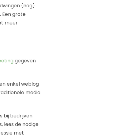
n dwingen (nog)
 Een grote
dat meer
eeting
gegeven
een enkel weblog
raditionele media
bij bedrijven
, lees de nodige
sessie met