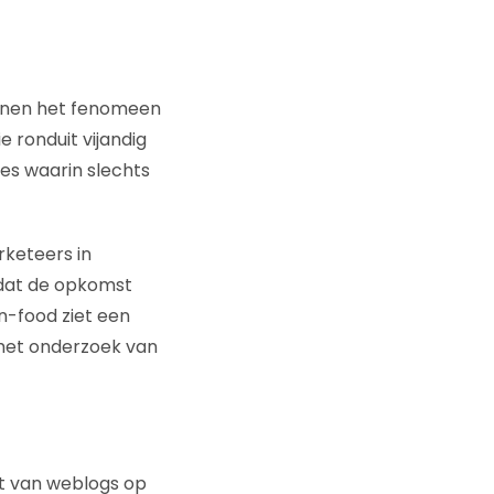
ennen het fenomeen
e ronduit vijandig
ies waarin slechts
rketeers in
 dat de opkomst
n-food ziet een
 het onderzoek van
ct van weblogs op