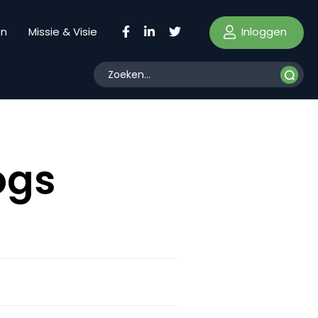
Inloggen
en
Missie & Visie
ogs