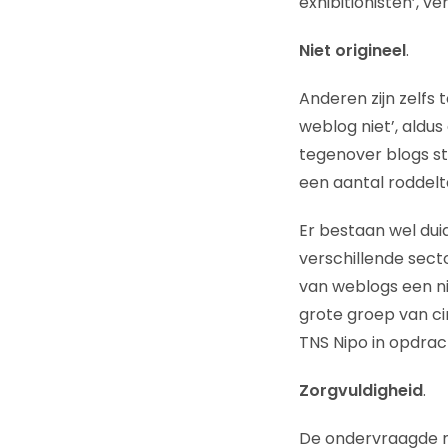
exhibitionisten’, ve
Niet origineel
.
Anderen zijn zelfs
weblog niet’, aldus
tegenover blogs sta
een aantal roddelta
Er bestaan wel dui
verschillende sect
van weblogs een ni
grote groep van ci
TNS Nipo in opdra
Zorgvuldigheid
.
De ondervraagde ma