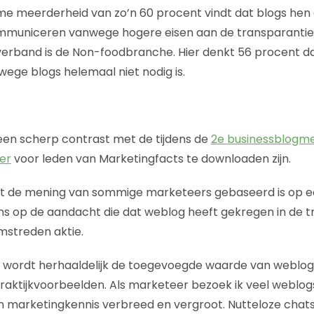
uime meerderheid van zo’n 60 procent vindt dat blogs he
ommuniceren vanwege hogere eisen aan de transparantie.
t verband is de Non-foodbranche. Hier denkt 56 procent 
wege blogs helemaal niet nodig is.
een scherp contrast met de tijdens de
2e businessblogm
ier
voor leden van Marketingfacts te downloaden zijn.
 dat de mening van sommige marketeers gebaseerd is op 
s op de aandacht die dat weblog heeft gekregen in de t
omstreden aktie.
wordt herhaaldelijk de toegevoegde waarde van weblogs 
ktijkvoorbeelden. Als marketeer bezoek ik veel weblogs
jn marketingkennis verbreed en vergroot. Nutteloze chat