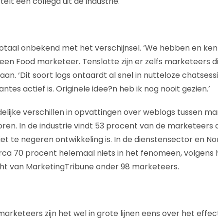
rtelt een collega uit de industrie.
 totaal onbekend met het verschijnsel. ‘We hebben en k
 een Food marketeer. Tenslotte zijn er zelfs marketeers di
an. ‘Dit soort logs ontaardt al snel in nutteloze chatsess
ntes actief is. Originele idee?n heb ik nog nooit gezien.’
delijke verschillen in opvattingen over weblogs tussen ma
oren. In de industrie vindt 53 procent van de marketeers
et te negeren ontwikkeling is. In de dienstensector en No
rca 70 procent helemaal niets in het fenomeen, volgens
cht van MarketingTribune onder 98 marketeers.
rketeers zijn het wel in grote lijnen eens over het effe