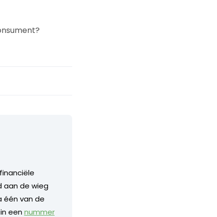
consument?
financiële
nd aan de wieg
a één van de
 in een
nummer