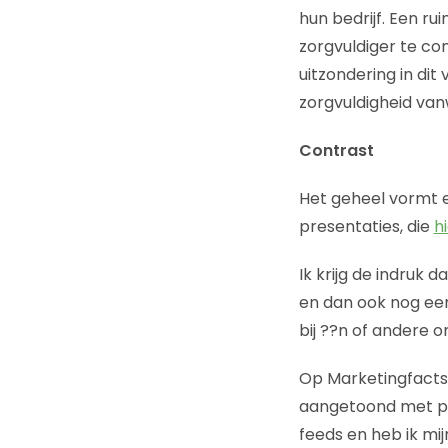
hun bedrijf. Een r
zorgvuldiger te c
uitzondering in di
zorgvuldigheid van
Contrast
Het geheel vormt 
presentaties, die
h
Ik krijg de indruk
en dan ook nog een
bij ??n of andere 
Op Marketingfacts 
aangetoond met pra
feeds en heb ik mi