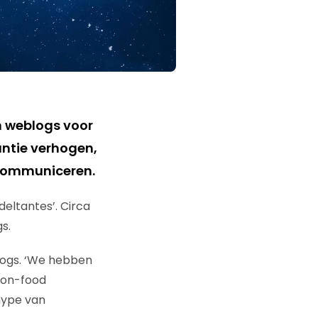
n weblogs voor
ntie verhogen,
communiceren.
deltantes’. Circa
s.
blogs. ‘We hebben
Non-food
 hype van