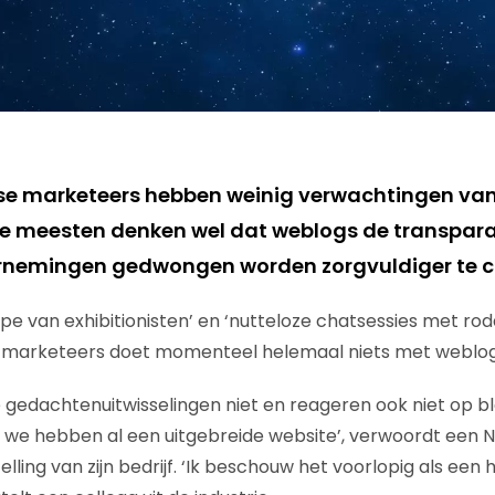
se marketeers hebben weinig verwachtingen va
De meesten denken wel dat weblogs de transpara
nemingen gedwongen worden zorgvuldiger te 
pe van exhibitionisten’ en ‘nutteloze chatsessies met rod
 marketeers doet momenteel helemaal niets met weblog
le gedachtenuitwisselingen niet en reageren ook niet op 
 we hebben al een uitgebreide website’, verwoordt een 
ling van zijn bedrijf. ‘Ik beschouw het voorlopig als een