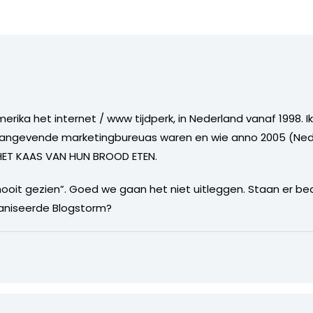
merika het internet / www tijdperk, in Nederland vanaf 1998. I
aangevende marketingbureuas waren en wie anno 2005 (Neder
 HET KAAS VAN HUN BROOD ETEN.
nooit gezien”. Goed we gaan het niet uitleggen. Staan er be
ganiseerde Blogstorm?