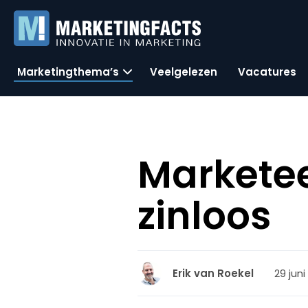
Marketingthema’s
Veelgelezen
Vacatures
Markete
zinloos
29 juni
Erik van Roekel