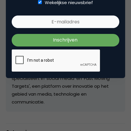
Kopieer link
Wekelijkse nieuwsbrief
Erwin Blom
Owner bij
Fast Moving Targets
Erwin Blom (Wormer, 1961) is voormalig hoofd van
de afdeling Digitaal van de VPRO en mede-
oprichter van The Crowds, een bedrijf dat zich
specialiseert in ’social media’ en 'Fast Moving
Targets', een platform over innovatie op het
gebied van media, technologie en
communicatie.