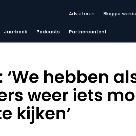
Adverteren
Blogger word
Jaarboek
Podcasts
Partnercontent
: ‘We hebben al
rs weer iets m
te kijken’