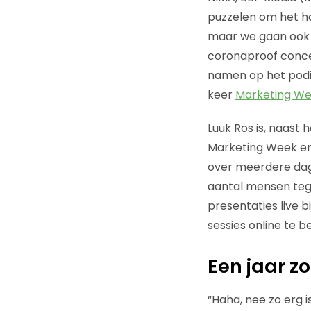
puzzelen om het h
maar we gaan ook d
coronaproof concep
namen op het podi
keer
Marketing W
Luuk Ros is, naas
Marketing Week en 
over meerdere dag
aantal mensen tege
presentaties live b
sessies online te b
Een jaar z
“Haha, nee zo erg 