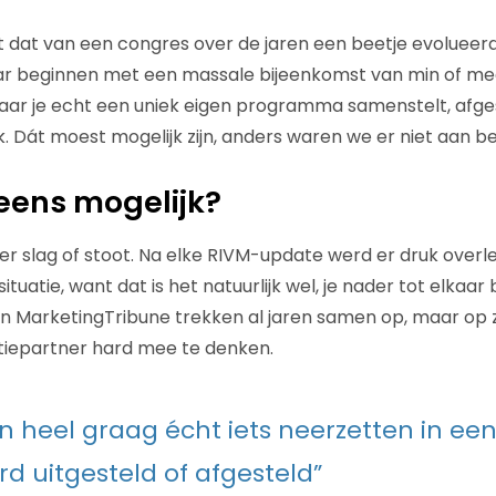
t dat van een congres over de jaren een beetje evolueerd
aar beginnen met een massale bijeenkomst van min of me
aar je echt een uniek eigen programma samenstelt, afge
. Dát moest mogelijk zijn, anders waren we er niet aan b
eens mogelijk?
der slag of stoot. Na elke RIVM-update werd er druk overl
ituatie, want dat is het natuurlijk wel, je nader tot elkaar
van MarketingTribune trekken al jaren samen op, maar o
tiepartner hard mee te denken.
n heel graag écht iets neerzetten in een
rd uitgesteld of afgesteld”