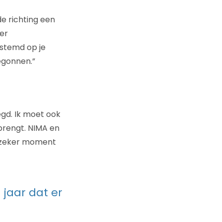
e richting een
er
stemd op je
egonnen.”
egd. Ik moet ook
 brengt. NIMA en
p zeker moment
 jaar dat er