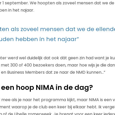
r 1 september. We hoopten als zoveel mensen dat we de 
en in het najaar.
en als zoveel mensen dat we de ellend
uden hebben in het najaar”
er werd wel duidelijk dat ook dát geen zin had want je kun
 met 300 of 400 bezoekers doen, maar hoe wijs je die dan
 en Business Members dat ze naar de NMD kunnen…”
t een hoop NIMA in de dag?
l mee als je naar het programma kijkt, maar NIMA is een v
ent waarop je de club een keer bij elkaar hebt. Ik verge
of de Libelle zomerweek. Je brengt voor een keer ieder