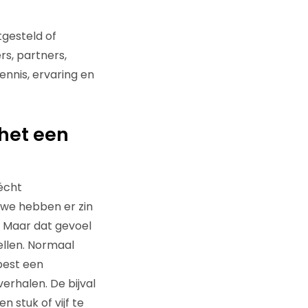
tgesteld of
rs, partners,
nnis, ervaring en
 het een
écht
we hebben er zin
n. Maar dat gevoel
llen. Normaal
best een
erhalen. De bijval
 stuk of vijf te