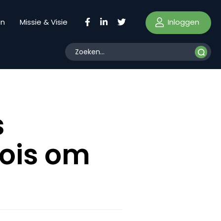
Inloggen
en
Missie & Visie
s
oois om