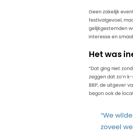
Geen zakelijk even
festivalgevoel, m
gelijkgestemden w
interesse en smaak
Het was in
“Dat ging niet zon
zeggen dat zo’n k-s
BBP, de uitgever 
begon ook de loca
“We wilde
zoveel we