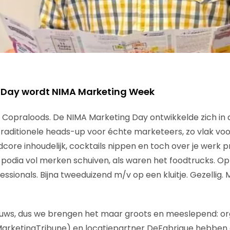
 Day wordt NIMA Marketing Week
e Copraloods. De NIMA Marketing Day ontwikkelde zich in 
 traditionele heads-up voor échte marketeers, zo vlak voo
core inhoudelijk, cocktails nippen en toch over je werk p
podia vol merken schuiven, als waren het foodtrucks. O
ssionals. Bijna tweeduizend m/v op een kluitje. Gezellig.
euws, dus we brengen het maar groots en meeslepend: or
MarketingTribune) en locatiepartner DeFabrique hebben 