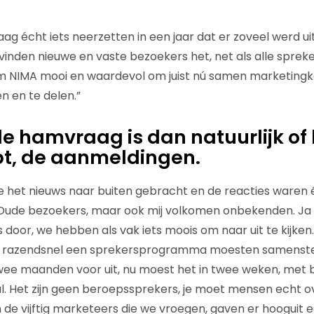
ag écht iets neerzetten in een jaar dat er zoveel werd ui
 vinden nieuwe en vaste bezoekers het, net als alle spreke
eam NIMA mooi en waardevol om juist nú samen marketingke
en en te delen.”
de hamvraag is dan natuurlijk of
pt, de aanmeldingen.
we het nieuws naar buiten gebracht en de reacties waren 
ude bezoekers, maar ook mij volkomen onbekenden. Ja 
ts door, we hebben als vak iets moois om naar uit te kijke
we razendsnel een sprekersprogramma moesten samenste
wee maanden voor uit, nu moest het in twee weken, met 
l. Het zijn geen beroepssprekers, je moet mensen echt ov
de vijftig marketeers die we vroegen, gaven er hooguit een