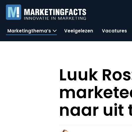
Marketingthema’s
Veelgelezen
Vacatures
Luuk Ros
marketee
naar uit 