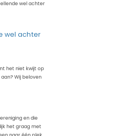
ellende wel achter
e wel achter
t het niet kwijt op
 aan? Wij beloven
ereniging en die
lijk het graag met
een naar één plek