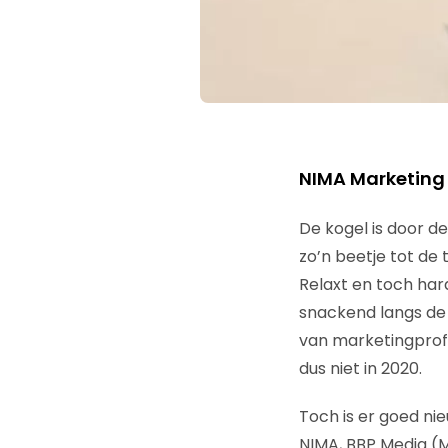
NIMA Marketing
De kogel is door d
zo’n beetje tot de
Relaxt en toch hard
snackend langs de 
van marketingprofe
dus niet in 2020.
Toch is er goed ni
NIMA, BBP Media (