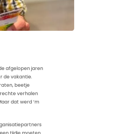
de afgelopen jaren
r de vakantie.
raten, beetje
prechte verhalen
 Maar dat werd ‘m
ganisatiepartners
een tijdje moeten