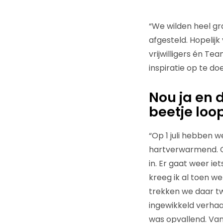
“We wilden heel gra
afgesteld. Hopelijk
vrijwilligers én T
inspiratie op te do
Nou ja en 
beetje loo
“Op 1 juli hebben 
hartverwarmend. O
in. Er gaat weer ie
kreeg ik al toen 
trekken we daar t
ingewikkeld verhaa
was opvallend. Van 