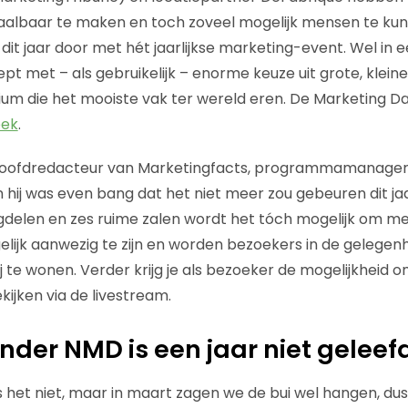
aalbaar te maken en toch zoveel mogelijk mensen te ku
it jaar door met hét jaarlijkse marketing-event. Wel in
t met – als gebruikelijk – enorme keuze uit grote, klein
um die het mooiste vak ter wereld eren. De Marketing D
eek
.
t hoofdredacteur van Marketingfacts, programmamanager
hij was even bang dat het niet meer zou gebeuren dit jaa
delen en zes ruime zalen wordt het tóch mogelijk om m
lijk aanwezig te zijn en worden bezoekers in de gelegen
ij te wonen. Verder krijg je als bezoeker de mogelijkheid 
ekijken via de livestream.
onder NMD is een jaar niet geleef
is het niet, maar in maart zagen we de bui wel hangen, du