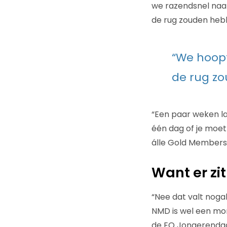
we razendsnel naa
de rug zouden hebb
“We hoopt
de rug zo
“Een paar weken lat
één dag of je moet
álle Gold Members
Want er zi
“Nee dat valt noga
NMD is wel een mom
de EO Jongerendag 