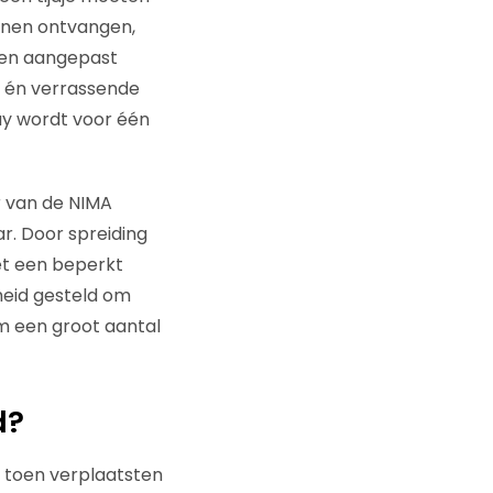
nnen ontvangen,
 een aangepast
e én verrassende
ay wordt voor één
 van de NIMA
r. Door spreiding
et een beperkt
heid gesteld om
om een groot aantal
d?
s toen verplaatsten