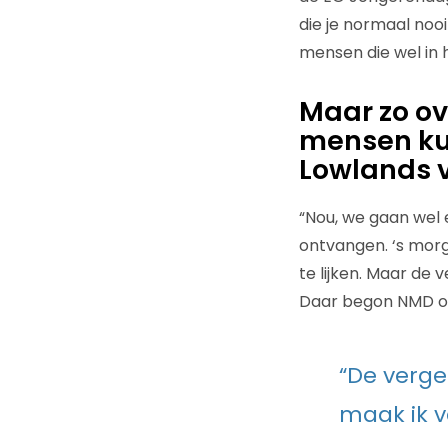
die je normaal nooi
mensen die wel in h
Maar zo ov
mensen kun 
Lowlands 
“Nou, we gaan wel
ontvangen. ‘s morg
te lijken. Maar de 
Daar begon NMD o
“De verge
maak ik v