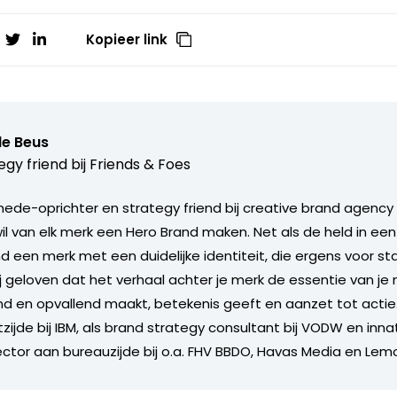
Kopieer link
de Beus
egy friend bij
Friends & Foes
mede-oprichter en strategy friend bij creative brand agency 
il van elk merk een Hero Brand maken. Net als de held in een
nd een merk met een duidelijke identiteit, die ergens voor s
ij geloven dat het verhaal achter je merk de essentie van je 
d en opvallend maakt, betekenis geeft en aanzet tot actie.
zijde bij IBM, als brand strategy consultant bij VODW en inn
rector aan bureauzijde bij o.a. FHV BBDO, Havas Media en Le