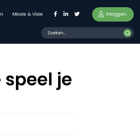
Inloggen
en
Missie & Visie
speel je