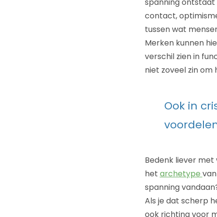
spanning ontstaat o
contact, optimisme,
tussen wat mensen z
Merken kunnen hier
verschil zien in f
niet zoveel zin om
Ook in cri
voordele
Bedenk liever met
het
archetype
van
spanning vandaan?
Als je dat scherp h
ook richting voor m