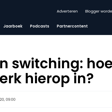
Adverteren
Blogger word
Jaarboek
Podcasts
Partnercontent
 switching: hoe 
erk hierop in?
20, 09:00