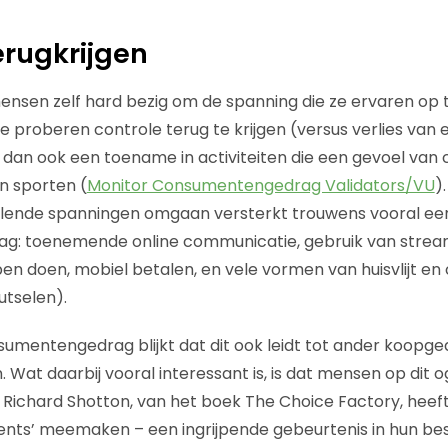
erugkrijgen
ensen zelf hard bezig om de spanning die ze ervaren op t
te proberen controle terug te krijgen (versus verlies van
n dan ook een toename in activiteiten die een gevoel van 
en sporten (
Monitor Consumentengedrag Validators/VU
)
llende spanningen omgaan versterkt trouwens vooral een
: toenemende online communicatie, gebruik van stream
n doen, mobiel betalen, en vele vormen van huisvlijt en c
utselen).
sumentengedrag blijkt dat dit ook leidt tot ander koopge
 Wat daarbij vooral interessant is, is dat mensen op dit 
. Richard Shotton, van het boek The Choice Factory, heeft
vents’ meemaken – een ingrijpende gebeurtenis in hun be