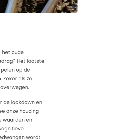
r het oude
edrag? Het laatste
nspelen op de
 Zeker als ze
 overwegen.
er de lockdown en
mee onze houding
nze waarden en
cognitieve
 gedwongen wordt