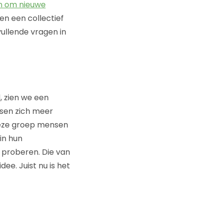
jn om nieuwe
gen een collectief
ullende vragen in
, zien we een
sen zich meer
deze groep mensen
in hun
n proberen. Die van
dee. Juist nu is het