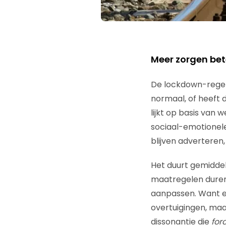
Meer zorgen be
De lockdown-regel
normaal, of heeft 
lijkt op basis van 
sociaal-emotionele
blijven advertere
Het duurt gemidde
maatregelen duren,
aanpassen. Want ee
overtuigingen, maa
dissonantie die
for