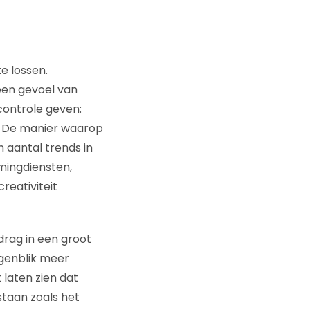
e lossen.
 een gevoel van
controle geven:
. De manier waarop
 aantal trends in
ingdiensten,
reativiteit
drag in een groot
ogenblik meer
 laten zien dat
staan zoals het