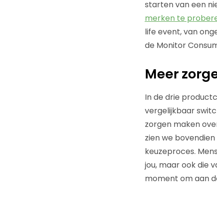
starten van een ni
merken te probere
life event, van on
de Monitor Consume
Meer zorg
In de drie produc
vergelijkbaar swi
zorgen maken over
zien we bovendien 
keuzeproces. Mense
jou, maar ook die v
moment om aan de m