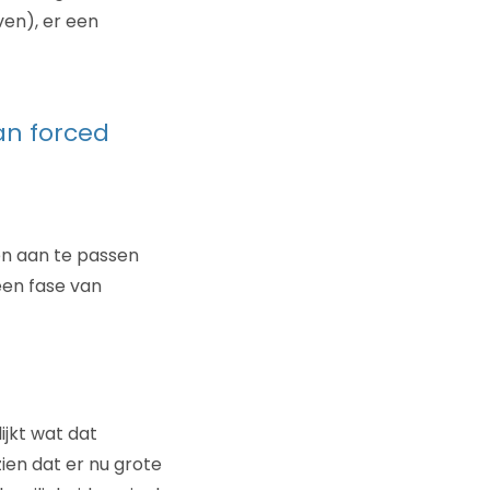
ven), er een
an forced
gen aan te passen
een fase van
ijkt wat dat
ien dat er nu grote