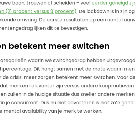
euwe baan, trouwen of scheiden – veel
eerder geneigd zi
n (21 procent versus 8 procent)
. De lockdown is in zijn o
gekende omvang. De eerste resultaten op een aantal aanv
ntengedrag lijken dit te bevestigen.
en betekent meer switchen
tcategorieën waarin we switchgedrag hebben uitgevraagd
tchpercentage. Dit hangt samen met de mate waarin men
 de crisis: meer zorgen betekent meer switchen. Voor 
dat merken relevanter zijn versus andere koopmotieven 
n zullen in de huidige situatie dus sneller andere merke
an je concurrent. Dus nu niet adverteren is niet zo’n goed i
ental availability van je merk te werken.