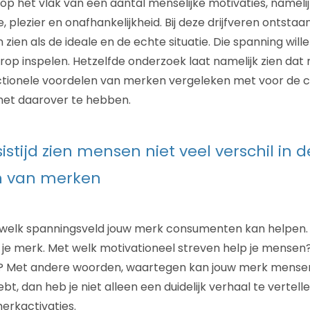
p het vlak van een aantal menselijke motivaties, namelijk 
 plezier en onafhankelijkheid. Bij deze drijfveren ontstaa
ien als de ideale en de echte situatie. Die spanning will
op inspelen. Hetzelfde onderzoek laat namelijk zien dat
unctionele voordelen van merken vergeleken met voor de cr
 het daarover te hebben.
sistijd zien mensen niet veel verschil in 
n van merken
 welk spanningsveld jouw merk consumenten kan helpen.
 je merk. Met welk motivationeel streven help je mense
 Met andere woorden, waartegen kan jouw merk mensen 
ebt, dan heb je niet alleen een duidelijk verhaal te vertel
erkactivaties.