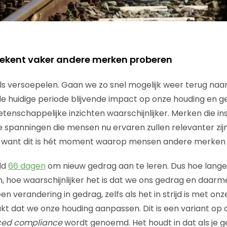
tekent vaker andere merken proberen
s versoepelen. Gaan we zo snel mogelijk weer terug naa
de huidige periode blijvende impact op onze houding en g
wetenschappelijke inzichten waarschijnlijker. Merken die i
 spanningen die mensen nu ervaren zullen relevanter zijn.
n, want dit is hét moment waarop mensen andere merken
ld
66 dagen
om nieuw gedrag aan te leren. Dus hoe lang
 hoe waarschijnlijker het is dat we ons gedrag en daar
n verandering in gedrag, zelfs als het in strijd is met o
kt dat we onze houding aanpassen. Dit is een variant op 
ced compliance
wordt genoemd. Het houdt in dat als je