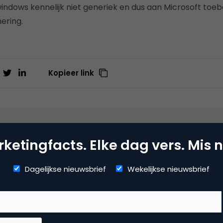
ndows kennelijk niet generiek en dus aan Microsoft toe
ering.
Kopieer link
 van Dooren
ketingfacts. Elke dag vers. Mis n
ite
Dagelijkse nieuwsbrief
Wekelijkse nieuwsbrief
mmerce