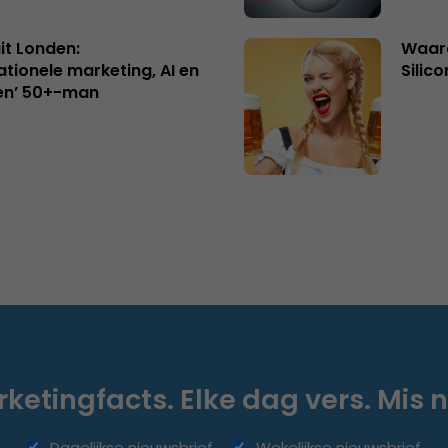
uit Londen:
Waaro
ationele marketing, AI en
Silico
en’ 50+-man
ketingfacts. Elke dag vers. Mis n
Dagelijkse nieuwsbrief
Wekelijkse nieuwsbrief