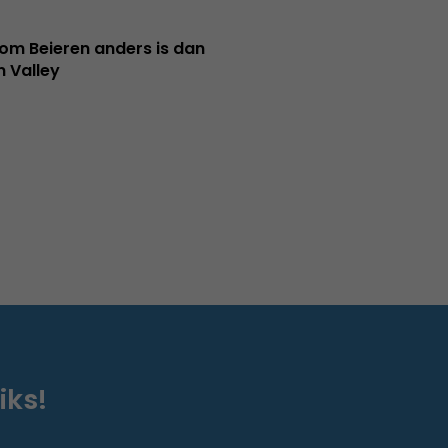
m Beieren anders is dan
n Valley
iks!