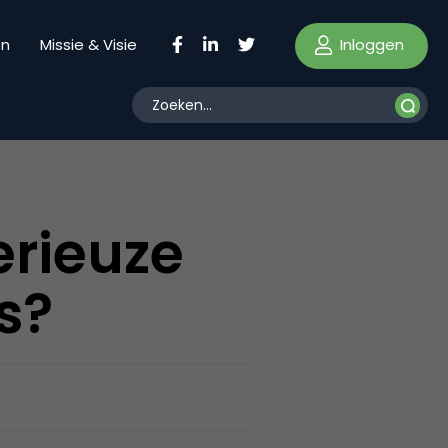
Inloggen
en
Missie & Visie
erieuze
s?