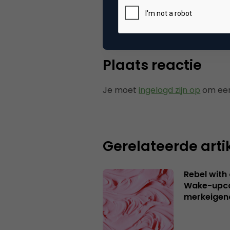
Tags
nie
Plaats reactie
Je moet
ingelogd zijn op
om een
Gerelateerde arti
Rebel with
Wake-upca
merkeigen