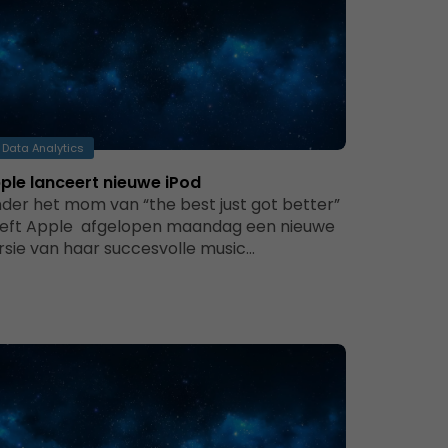
Data Analytics
ple lanceert nieuwe iPod
der het mom van “the best just got better”
eft Apple afgelopen maandag een nieuwe
rsie van haar succesvolle music…