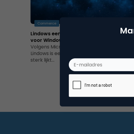
Commerce
Mar
Lindows een mogelijke serieuze concurren
voor Windows?
Volgens Microsoft wel. Wat is er aan de han
Lindows is een linux variant. Maar wel een di
sterk lijkt…