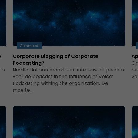
Commerce
e
Corporate Blogging of Corporate
Ap
Podcasting?
On
 is
Neville Hobson maakt een interessant pleidooi
he
voor de podcast in the Influence of Voice:
ve
Podcasting withing the organization. De
moeite…