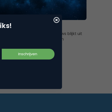
Commerce
iks!
unes veroorzaakt Playlistism
 release van iTunes voor Windows blijkt uit
 monden in een nieuwe vorm van
scriminatie. Je zal nu denken…