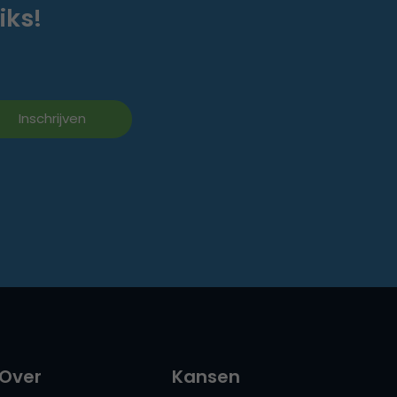
iks!
Over
Kansen