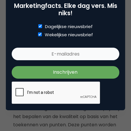
Marketingfacts. Elke dag vers. Mis
niks!
Als de kwaliteit van je leads beter is, rest de vraag:
wat kun je eraan doen om het resultaat achteraf te
Dagelijkse nieuwsbrief
verbeteren?
Wekelijkse nieuwsbrief
Kwalificeer je leads. Hoe tevreden ben je over de
leads die binnenkomen? Om dit te kunnen
beoordelen, moeten zowel marketing als sales
overeenkomen met de gewenste norm; een
sales qualified lead (SQL). Aan welke gegevens
en regels moet de lead voldoen? Het is
raadzaam om hierover periodiek overleg te
voeren.
Ga aan de slag met leadscoring. Dit helpt je bij
het bepalen van de kwaliteit op basis van het
toekennen van punten. Deze punten worden