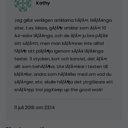
Kathy
Jag gillar verkligen artiklarna hÃƒÂ¤r. MÃƒÂ¥nga
siter, t.ex. Mises, gÃƒÂ¶r artiklar som ÃƒÂ¤r 10
A4-sidor lÃƒÂ¥nga, och de ÃƒÂ¤r ju bra pÃƒÂ¥
sitt sÃƒÂ¤tt, men man kÃƒÂ¤nner inte alltid
fÃƒÂ¶r att plÃƒÂ¶ja igenom sÃƒÂ¥ lÃƒÂ¥nga
texter. 3 stycken, kort och koncist, det ÃƒÂ¤r
allt som behÃƒÂ¶vs. Lite lÃƒÂ¤nkar i texten till
kÃƒÂ¤llor, andra som hÃƒÂ¥ller med om vad du
sÃƒÂ¤ger, etc. skulle hÃƒÂ¶ja det ytrgtlieare ett
snÃƒÂ¤pp tror jag.Keep up the good work!
11 juli 2016 om 23:14