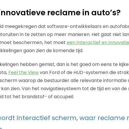
innovatieve reclame in auto’s?
eld meegekregen dat software-ontwikkelaars en autofab
utoruiten in te zetten op meer manieren. Het gaat niet l
n moet beschermen, het moet
een interactief en innovati
kkelingen gaan zien de komende tijd.
kelingen hebben gemist, dan is het goed om eens te kijk
ota,
Feel the View
van Ford of de HUD-systemen die straks
scherm waarop de bestuurder alle relevante informatie d
kan zien. Van het navigatiesysteem tot de tijd en van d
d tot het brandstof- of accupeil.
wordt interactief scherm, waar reclame n