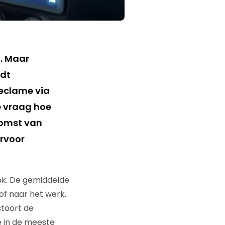
n. Maar
rdt
reclame via
e vraag hoe
ekomst van
ervoor
ok. De gemiddelde
of naar het werk.
stoort de
e in de meeste