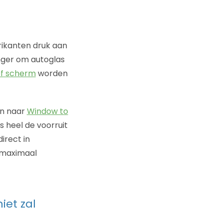
rikanten druk aan
anger om autoglas
ef scherm
worden
en naar
Window to
 heel de voorruit
irect in
e maximaal
iet zal