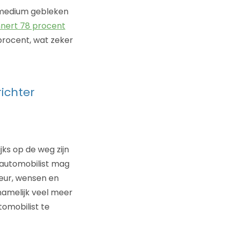
 medium gebleken
nnert 78 procent
procent, wat zeker
richter
jks op de weg zijn
e automobilist mag
eur, wensen en
namelijk veel meer
omobilist te