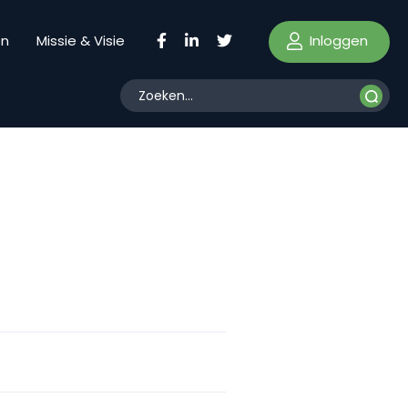
Inloggen
en
Missie & Visie