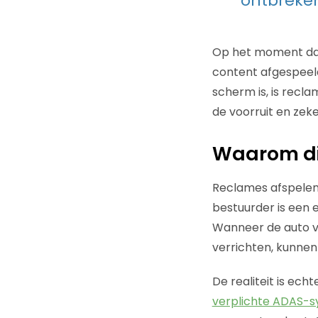
ontbreke
Op het moment dat
content afgespeeld
scherm is, is recla
de voorruit en zeker
Waarom die
Reclames afspelen 
bestuurder is een e
Wanneer de auto vo
verrichten, kunnen
De realiteit is ech
verplichte ADAS-