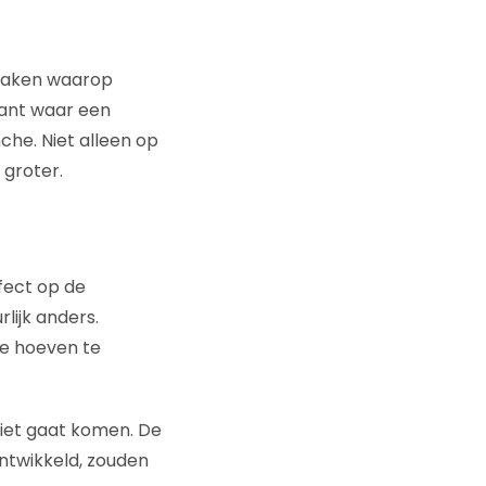
maken waarop
Want waar een
nche. Niet alleen op
 groter.
ffect op de
lijk anders.
ie hoeven te
 niet gaat komen. De
twikkeld, zouden