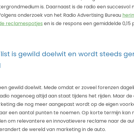
tergrondmedium is. Daarnaast is de radio een succesvol
Volgens onderzoek van het Radio Advertising Bureau
heri
 de reclamespotjes
en is de respons een gemiddelde 0,15 
ist is gewild doelwit en wordt steeds ge
d
 een gewild doelwit. Mede omdat er zoveel forenzen dageli
dio nagenoeg altijd aan staat tijdens het rijden. Maar d
keting die nog meer aangepast wordt op de eigen voork
maar een aantal punten te noemen. Op korte termijn kan 
en om relevantere en innovatievere reclame naar de aut
erandert de wereld van marketing in de auto.