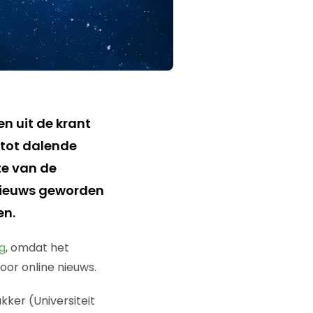
en uit de krant
 tot dalende
te van de
nieuws geworden
en.
g
, omdat het
oor online nieuws.
akker (Universiteit