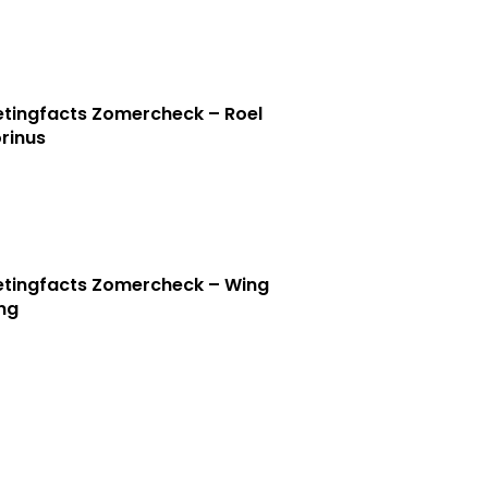
tingfacts Zomercheck – Roel
rinus
tingfacts Zomercheck – Wing
ng