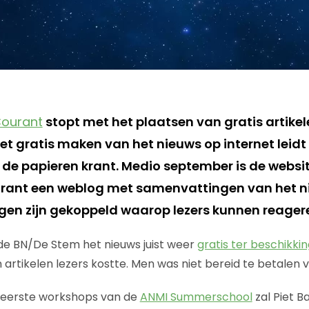
Courant
stopt met het plaatsen van gratis artikel
et gratis maken van het nieuws op internet leidt
j de papieren krant. Medio september is de websi
rant een weblog met samenvattingen van het 
gen zijn gekoppeld waarop lezers kunnen reager
elde BN/De Stem het nieuws juist weer
gratis ter beschikkin
 artikelen lezers kostte. Men was niet bereid te betalen v
e eerste workshops van de
ANMI Summerschool
zal Piet B