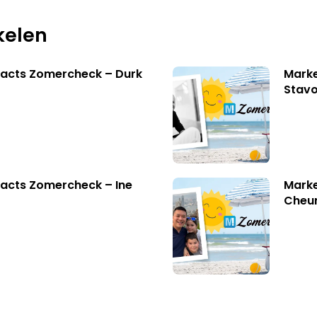
kelen
facts Zomercheck – Durk
Marke
Stavo
acts Zomercheck – Ine
Marke
Cheu