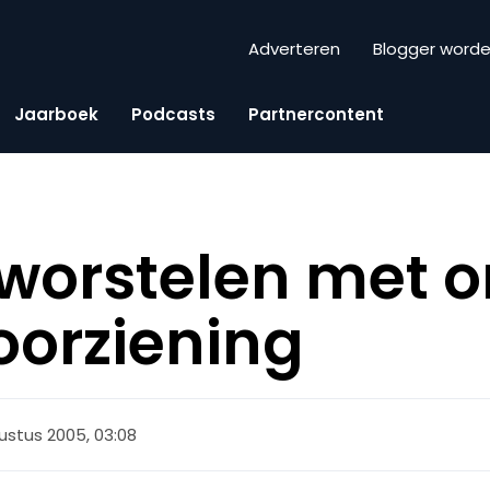
Adverteren
Blogger word
Jaarboek
Podcasts
Partnercontent
worstelen met o
orziening
ustus 2005, 03:08