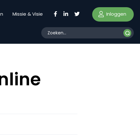
Inloggen
en
Missie & Visie
nline