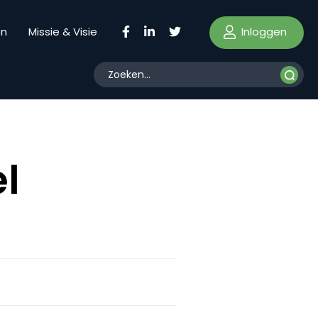
Inloggen
en
Missie & Visie
l