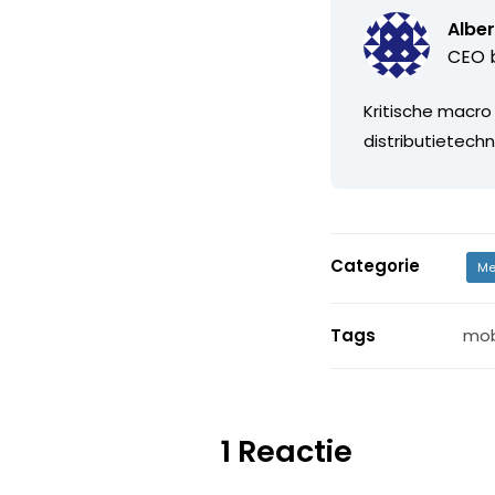
Alber
CEO b
Kritische macro
distributietechn
Categorie
Me
Tags
mob
1 Reactie