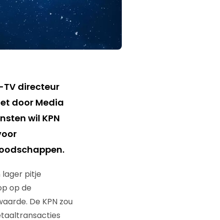
-TV directeur
 het door Media
nsten wil KPN
voor
 boodschappen.
lager pitje
op op de
rwaarde. De KPN zou
taaltransacties