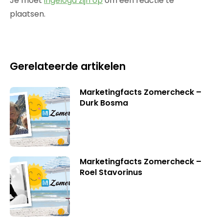
Je moet
ingelogd zijn op
om een reactie te
plaatsen.
Gerelateerde artikelen
Marketingfacts Zomercheck –
Durk Bosma
Marketingfacts Zomercheck –
Roel Stavorinus