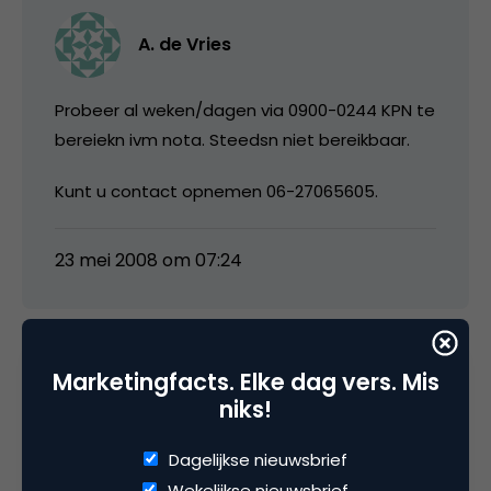
A. de Vries
Probeer al weken/dagen via 0900-0244 KPN te
bereiekn ivm nota. Steedsn niet bereikbaar.
Kunt u contact opnemen 06-27065605.
23 mei 2008 om 07:24
Marketingfacts. Elke dag vers. Mis
Trudy de Bie
niks!
OM GEK VAN TE WORDEN Krijg alleen maar
Dagelijkse nieuwsbrief
bandjes Wil mijn rekening inzien GAAT NIET. Wil
Wekelijkse nieuwsbrief