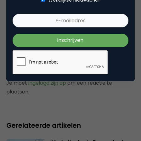
een W.W. aanvragen gaat niet !! want weer
een bandje Zie er maar uit te komen WAT EEN
SERVICE!!!!
19 juni 2010 om 14:11
Plaats reactie
Je moet
ingelogd zijn op
om een reactie te
plaatsen.
Gerelateerde artikelen