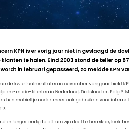
cern KPN is er vorig jaar niet in geslaagd de doe
klanten te halen. Eind 2003 stond de teller op 8
 wordt in februari gepasseerd, zo meldde KPN v
van de kwartaalresultaten in november vorig jaar hield KP
joen i-mode-klanten in Nederland, Duitsland en Belgi?. Me
s hun mobieltje onder meer ook gebruiken voor internet
’s.
en langer nodig heeft om zijn doel te bereiken, leek be