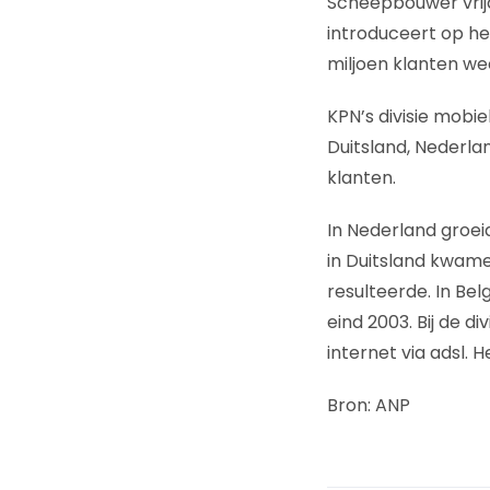
Scheepbouwer vrijda
introduceert op he
miljoen klanten we
KPN’s divisie mobie
Duitsland, Nederlan
klanten.
In Nederland groeid
in Duitsland kwamen
resulteerde. In Be
eind 2003. Bij de d
internet via adsl. 
Bron: ANP