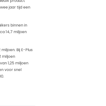
 nieuw product
ee jaar tijd een
uikers binnen in
ca 14,7 miljoen
iljoen. Bij E-Plus
2 miljoen
van 1,25 miljoen
en voor snel
00.