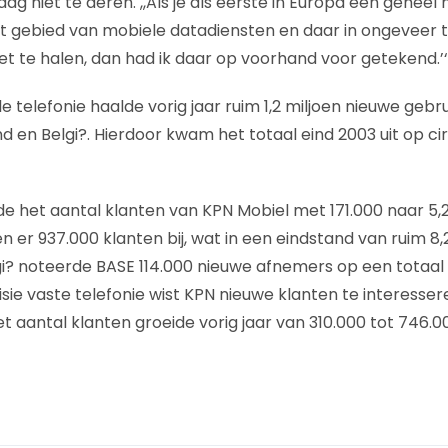
g niet te deren. ,,Als je als eerste in Europa een geheel
t gebied van mobiele datadiensten en daar in ongeveer tw
et te halen, dan had ik daar op voorhand voor getekend.’‘
le telefonie haalde vorig jaar ruim 1,2 miljoen nieuwe gebr
d en Belgi?. Hierdoor kwam het totaal eind 2003 uit op cir
e het aantal klanten van KPN Mobiel met 171.000 naar 5,2 m
 er 937.000 klanten bij, wat in een eindstand van ruim 8,
lgi? noteerde BASE 114.000 nieuwe afnemers op een totaal 
ivisie vaste telefonie wist KPN nieuwe klanten te interesser
Het aantal klanten groeide vorig jaar van 310.000 tot 746.0