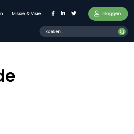
Inloggen
en
Missie & Visie
de