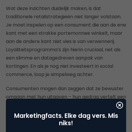
Wat deze inzichten duidelijk maken, is dat
traditionele retailstrategieën niet langer volstaan.
Je moet inspelen op een consument die aan de ene
kant met een strakke portemonnee winkelt, maar
aan de andere kant niet vies is van verwennerij.
Loyaliteitsprogramma’s zijn hierin cruciaal, net als
een slimme en datagedreven aanpak van
kortingen. En als je nog niet investeert in social
commerce, loop je simpelweg achter.
Consumenten mogen dan zeggen dat ze bewuster
omgaan met hun uitgaven – hun gedrag vertelt een
ander verhaal. De retailwereld van 2025 draait om
slim anticiperen op deze paradox. Ben jij er klaar
Marketingfacts. Elke dag vers. Mis
voor?
niks!