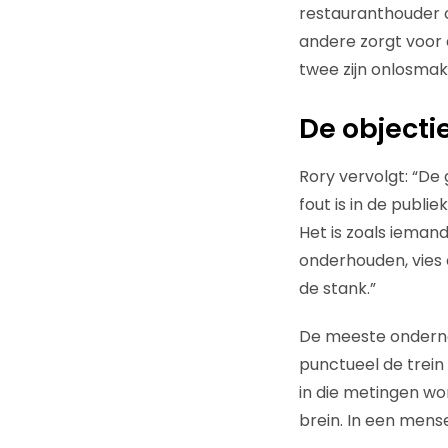
restauranthouder c
andere zorgt voor 
twee zijn onlosmak
De objecti
Rory vervolgt: “De
fout is in de publ
Het is zoals iemand
onderhouden, vies e
de stank.”
De meeste onderne
punctueel de trein 
in die metingen wor
brein. In een mense