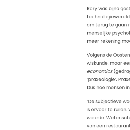
Rory was bijna ges
technologiewereld.
om terug te gaan n
menselijke psycholo
meer rekening moe
Volgens de Oosten
wiskunde, maar ee
economics
(gedrag
‘praxeologie’. Pra
Dus hoe mensen in 
‘De subjectieve wa
is ervoor te ruile
waarde. Wetenschap
van een restaurant