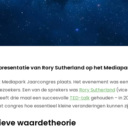
presentatie van Rory Sutherland op het Mediap
et Mediapark Jaarcongres plaats. Het evenement was ee
bezoekers. Een van de sprekers was
Rory Sutherland
(vice
 heeft drie maal een succesvolle
TED-talk
gehouden – in 200
et congres hoe essentieel kleine veranderingen kunnen zij
ieve waardetheorie