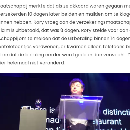
aatschappij merkte dat als ze akkoord waren gegaan met
verzekerden 10 dagen later belden en mailden om te klag
binnen hebben. Rory vroeg aan de verzekeringsmaatschap
laim is uitbetaald, dat was 8 dagen. Rory stelde voor aan
happij om te melden dat de uitbetaling binnen 14 dagen
entelefoontjes verdwenen, er kwamen alleen telefoons b
en dat de betaling eerder werd gedaan dan verwacht. D
hier helemaal niet veranderd.