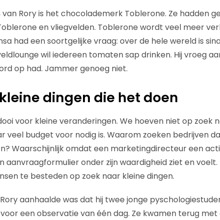
 van Rory is het chocolademerk Toblerone. Ze hadden ge
Toblerone en vliegvelden. Toblerone wordt veel meer ve
nsa had een soortgelijke vraag: over de hele wereld is sin
eldlounge wil iedereen tomaten sap drinken. Hij vroeg aan
ord op had. Jammer genoeg niet.
 kleine dingen die het doen
idooi voor kleine veranderingen. We hoeven niet op zoek 
 veel budget voor nodig is. Waarom zoeken bedrijven da
n? Waarschijnlijk omdat een marketingdirecteur een activ
 aanvraagformulier onder zijn waardigheid ziet en voelt. 
mensen te besteden op zoek naar kleine dingen.
Rory aanhaalde was dat hij twee jonge pyschologiestude
e voor een observatie van één dag. Ze kwamen terug met