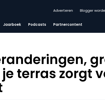
Adverteren
Blogger word
Jaarboek
Podcasts
Partnercontent
eranderingen, gr
 je terras zorgt 
t