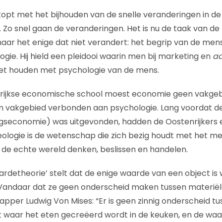
topt met het bijhouden van de snelle veranderingen in d
 Zo snel gaan de veranderingen. Het is nu de taak van de
aar het enige dat niet verandert: het begrip van de mens
gie. Hij hield een pleidooi waarin men bij marketing en
ad
t houden met psychologie van de mens.
rijkse economische school moest economie geen vakge
n vakgebied verbonden aan psychologie. Lang voordat d
seconomie) was uitgevonden, hadden de Oostenrijkers
xeologie is de wetenschap die zich bezig houdt met het me
de echte wereld denken, beslissen en handelen.
ardetheorie’ stelt dat de enige waarde van een object is
n. Vandaar dat ze geen onderscheid maken tussen materië
per Ludwig Von Mises: “Er is geen zinnig onderscheid t
 waar het eten gecreëerd wordt in de keuken, en de waa