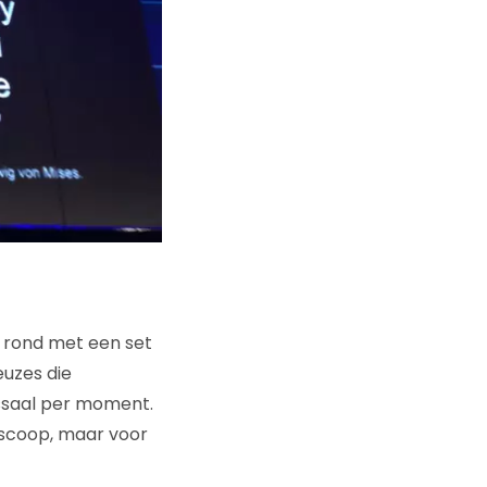
t rond met een set
euzes die
ssaal per moment.
oscoop, maar voor