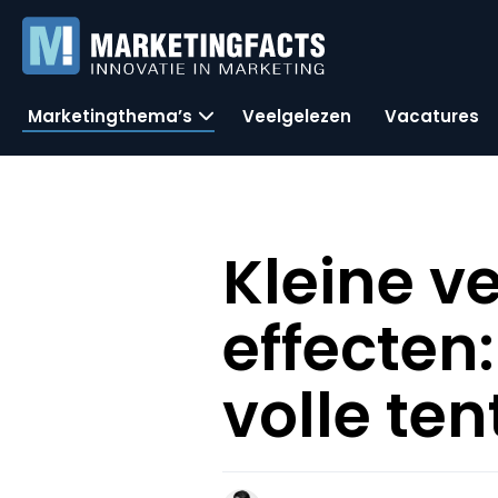
Marketingthema’s
Veelgelezen
Vacatures
Kleine v
effecten:
volle ten