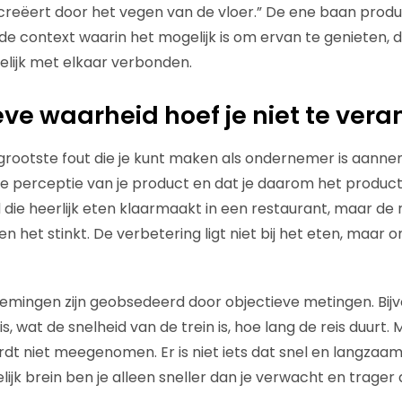
reëert door het vegen van de vloer.” De ene baan produ
de context waarin het mogelijk is om ervan te genieten,
elijk met elkaar verbonden.
eve waarheid hoef je niet te ver
 grootste fout die je kunt maken als ondernemer is aanne
ieke perceptie van je product en dat je daarom het produ
 die heerlijk eten klaarmaakt in een restaurant, maar de 
n het stinkt. De verbetering ligt niet bij het eten, maar
mingen zijn geobsedeerd door objectieve metingen. Bij
is, wat de snelheid van de trein is, hoe lang de reis duurt
dt niet meegenomen. Er is niet iets dat snel en langzaam 
lijk brein ben je alleen sneller dan je verwacht en trage