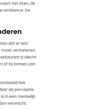
ceert het eten, de
 de ambiance. De
anderen
men dat er iets
ct moet verbeteren.
restaurant is slecht
 om af te komen van
voorbeeld hoe
. Maar de perceptie
is in een menselijk
r dan verwacht.