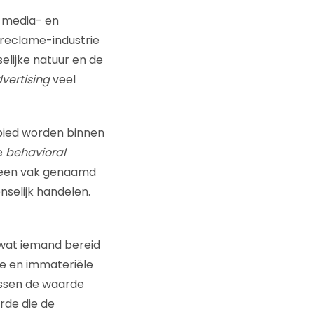
e media- en
 reclame-industrie
elijke natuur en de
vertising
veel
bied worden binnen
e
behavioral
 een vak genaamd
nselijk handelen.
 wat iemand bereid
le en immateriële
ussen de waarde
rde die de