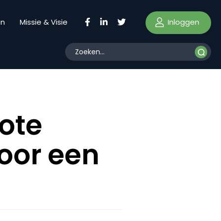
Inloggen
en
Missie & Visie
ote
voor een