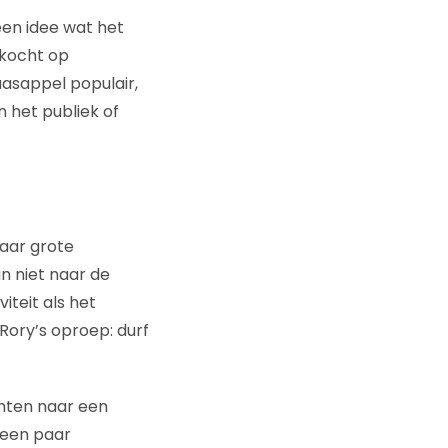
en idee wat het
rkocht op
aasappel populair,
 het publiek of
naar grote
n niet naar de
iteit als het
Rory’s oproep: durf
nten naar een
 een paar