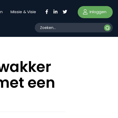
Inloggen
en
Missie & Visie
 wakker
met een