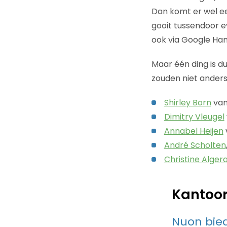
Dan komt er wel ee
gooit tussendoor e
ook via Google Hang
Maar één ding is du
zouden niet anders 
Shirley Born
van 
Dimitry Vleugel
Annabel Heijen
André Scholten
Christine Alger
Kantoor
Nuon bied