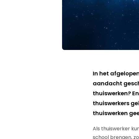
In het afgelope
aandacht gescho
thuiswerken? En
thuiswerkers geï
thuiswerken geeft
Als thuiswerker kun
school brengen, zo