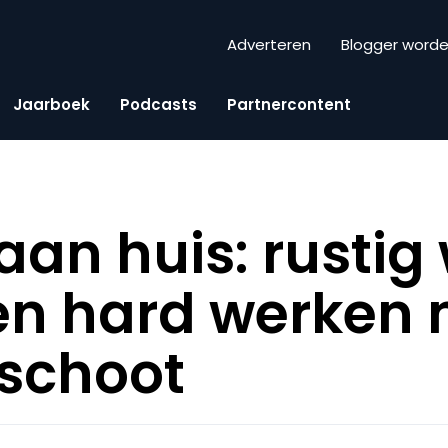
Adverteren
Blogger word
Jaarboek
Podcasts
Partnercontent
aan huis: rustig
en hard werken 
schoot