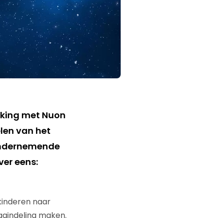
rking met Nuon
len van het
 ondernemende
ver eens:
 kinderen naar
dagindeling maken.