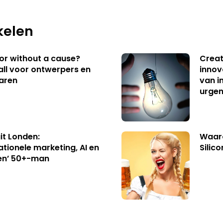
kelen
 or without a cause?
Creat
ll voor ontwerpers en
innov
aren
van i
urgen
uit Londen:
Waaro
ationele marketing, AI en
Silico
en’ 50+-man