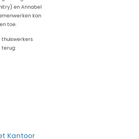
imitry) en Annabel
 samenwerken kan
en toe.
e thuiswerkers
 terug:
et Kantoor