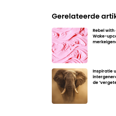
Gerelateerde arti
Rebel with
Wake-upca
merkeigen
Inspiratie 
intergener
de ‘verget