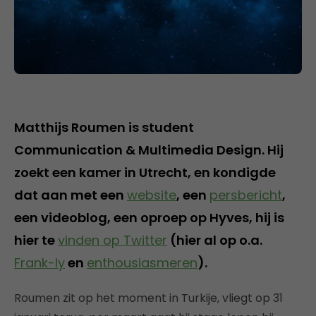
Matthijs Roumen is student
Communication & Multimedia Design. Hij
zoekt een kamer in Utrecht, en kondigde
dat aan met een
website
, een
persbericht
,
een videoblog, een oproep op Hyves, hij is
hier te
vinden op Twitter
(hier al op o.a.
Frank-ly
en
enthousiasmeren
).
Roumen zit op het moment in Turkije, vliegt op 31