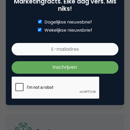
Marketingfacts. Elke dag vers. Mis
niks!
Dagelijkse nieuwsbrief
Esther
Wekelijkse nieuwsbrief
Ik heb nog wel iets voor Matthijs, kreeg net
een mailtje van Bidster.com. Daar kun je
bieden op €180.000,- voor woonruimte waar
ook in Nederland. Het laagste unieke bod wint
deze prijs. Voor de rest, succes met zoeken
23 januari 2008 om 11:51