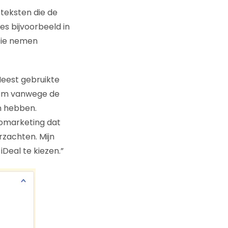
e teksten die de
es bijvoorbeeld in
. Die nemen
Meest gebruikte
.com vanwege de
n hebben.
uromarketing dat
rzachten. Mijn
Deal te kiezen.”