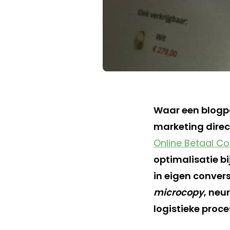
Waar een blogpos
marketing direc
Online Betaal C
optimalisatie bi
in eigen conver
microcopy
, neu
logistieke proces