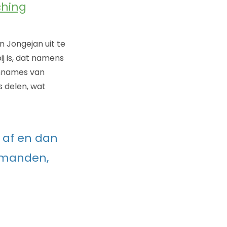
ching
en Jongejan uit te
j is, dat namens
aannames van
s delen, wat
 af en dan
lmanden,