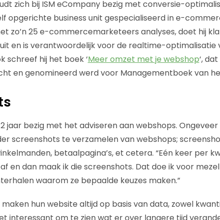
dt zich bij ISM eCompany bezig met conversie-optimalis
lf opgerichte business unit gespecialiseerd in e-comme
et zo’n 25 e-commercemarketeers analyses, doet hij kl
 uit en is verantwoordelijk voor de realtime-optimalisati
k schreef hij het boek ‘
Meer omzet met je webshop
‘, da
cht en genomineerd werd voor Managementboek van het
ts
n 12 jaar bezig met het adviseren aan webshops. Ongeveer
ader screenshots te verzamelen van webshops; screensho
inkelmanden, betaalpagina’s, et cetera. “Eén keer per kw
f en dan maak ik die screenshots. Dat doe ik voor mezel
hterhalen waarom ze bepaalde keuzes maken.”
n maken hun website altijd op basis van data, zowel kwanti
 het interessant om te zien wat er over langere tijd verand