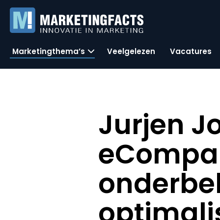
Marketingthema’s
Veelgelezen
Vacatures
Jurjen J
eCompany
onderbel
optimalis