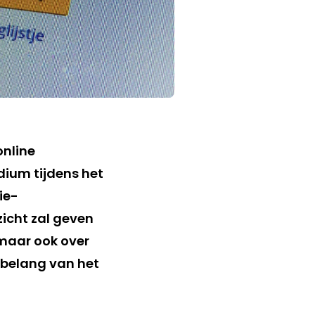
online
dium tijdens het
ie-
zicht zal geven
 maar ook over
 belang van het