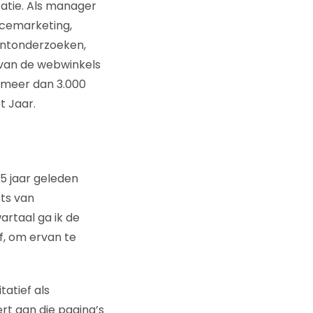
atie. Als manager
rcemarketing,
antonderzoeken,
e van de webwinkels
t meer dan 3.000
 Jaar.
 5 jaar geleden
ts van
artaal ga ik de
f, om ervan te
tatief als
ert aan die pagina’s