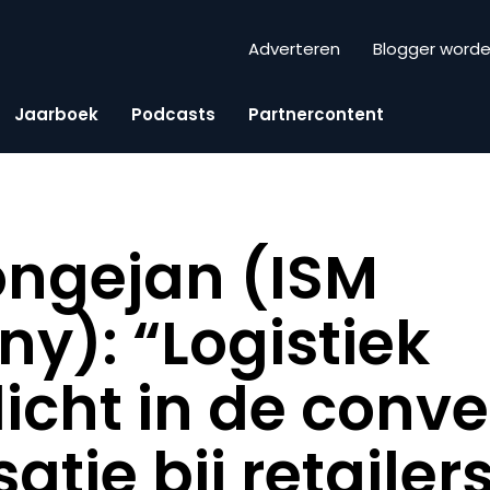
Adverteren
Blogger word
Jaarboek
Podcasts
Partnercontent
ongejan (ISM
): “Logistiek
icht in de conve
atie bij retailer