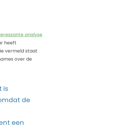
teressante analyse
ar heeft
die vermeld staat
nnames over de
 is
 omdat de
ent een