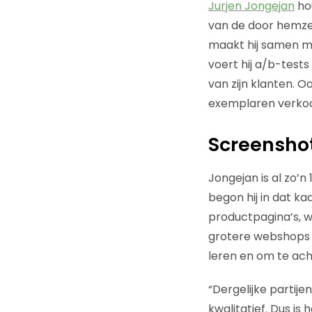
Jurjen Jongejan
hou
van de door hemze
maakt hij samen m
voert hij a/b-tests
van zijn klanten. Oo
exemplaren verko
Screensho
Jongejan is al zo’
begon hij in dat k
productpagina’s, w
grotere webshops a
leren en om te ac
“Dergelijke partije
kwalitatief. Dus is