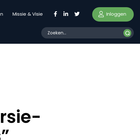
Inloggen
en
Missie & Visie
rsie-
s”