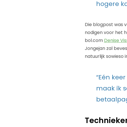
hogere ka
Die blogpost was v
nodigen voor het ho
bol.com
Denise Vis
Jongejan zal beves
natuurlijk sowieso i
“Eén keer
maak ik s
betaalpag
Technieke